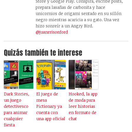
Store y Google Play. Conspira, escribe posts,
prepara lasañas de carbonita y hace
unicornios de origami sentado en su sillón
negro mientras acaricia a su gato. Una vez
hizo sonreír a un Angry Bird.
@juanrrisonford
Quizás también te interese
Dark Stories,
El juego de
Hooked, la app
un juego
mesa
de moda para
detectivesco
Pictionary ya
leer historias
para animar
cuenta con
en formato de
cualquier
una app oficial
chat
fiesta