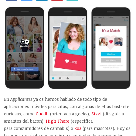
En
Applicantes
ya os hemos hablado de todo tipo de
aplicaciones móviles para citas, con algunas de ellas bastante
curiosas, como
Cuddli
(orientada a geeks),
Sizzl
(dirigida a
amantes del bacon),
High There
(específica
para consumidores de cannabis) o
Zoa
(para mascotas). Hoy os
traemos un título que persigue otro nicho de mercado: las