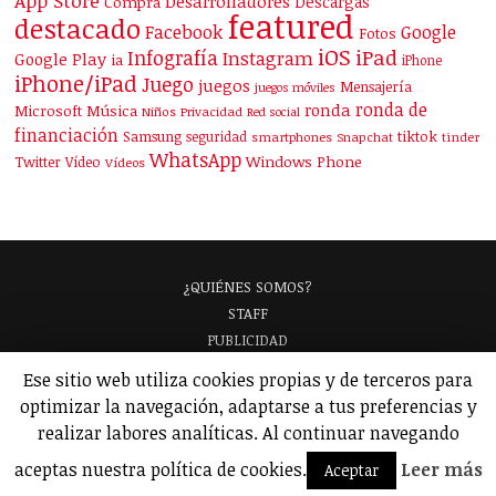
App Store
Desarrolladores
Descargas
Compra
featured
destacado
Facebook
Google
Fotos
iOS
iPad
Infografía
Instagram
Google Play
ia
iPhone
iPhone/iPad
Juego
juegos
Mensajería
juegos móviles
ronda de
ronda
Microsoft
Música
Niños
Privacidad
Red social
financiación
Samsung
tiktok
seguridad
smartphones
Snapchat
tinder
WhatsApp
Windows Phone
Twitter
Vídeo
Vídeos
¿QUIÉNES SOMOS?
STAFF
PUBLICIDAD
¡APARECE EN NUESTRA GUÍA!
ANALIZAMOS TU APP
GLOSARIO
POLÍTICA DE PRIVACIDAD
AVISO LEGAL
© 2026 Applicantes – Información sobre apps y juegos para móviles.
Ese sitio web utiliza cookies propias y de terceros para