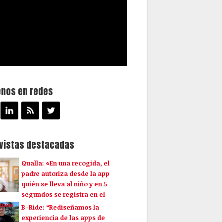
enos en redes
evistas destacadas
Qualla: «En una recogida, el
padre autoriza desde la app
quién se lleva al niño y en 5
segundos se registra en el
ema»
B-Ride: “Rediseñamos la
experiencia de las apps de