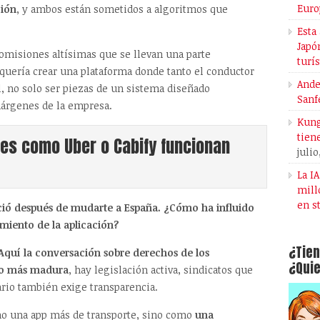
Euro
ción
, y ambos están sometidos a algoritmos que
Esta
Japó
omisiones altísimas que se llevan una parte
turí
quería crear una plataforma donde tanto el conductor
Ande
l, no solo ser piezas de un sistema diseñado
Sanf
árgenes de la empresa.
Kung
tien
es como Uber o Cabify funcionan
julio
La I
mill
en s
ió después de mudarte a España. ¿Cómo ha influido
amiento de la aplicación?
¿Tien
Aquí la conversación sobre derechos de los
¿Quie
ho más madura
, hay legislación activa, sindicatos que
rio también exige transparencia.
mo una app más de transporte, sino como
una