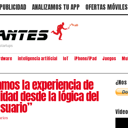
PUBLICIDAD
ANALIZAMOS TU APP
OFERTAS MÓVILES
startups
rdware
inteligencia artificial
IoT
iPhone/iPad
Juegos
Mu
amos la experiencia de
¿Nos 
idad desde la lógica del
usuario”
Vide
rios