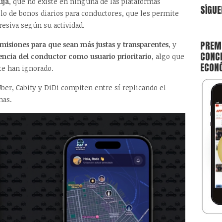
uja
, que no existe en ninguna de las plataformas
SÍGUE
o de bonos diarios para conductores, que les permite
esiva según su actividad.
PREMI
misiones para que sean más justas y transparentes
, y
CONCE
encia del conductor como usuario prioritario
, algo que
ECON
te han ignorado.
ber, Cabify y DiDi compiten entre sí replicando el
mas.