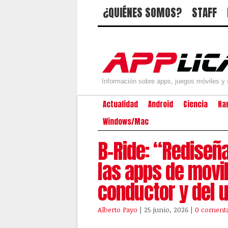
¿QUIÉNES SOMOS?
STAFF
Información sobre apps, juegos móviles y 
Actualidad
Android
Ciencia
Ha
Windows/Mac
B-Ride: “Rediseñ
las apps de movil
conductor y del 
Alberto Payo
| 25 junio, 2026
|
0 comenta