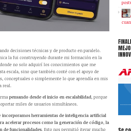
post
cuan
FINAL
MEJOR
mando decisiones técnicas y de producto en paralelo.
INNOV
cnica la fui construyendo durante mi formación en la
a, donde no solo adquirí los conocimientos que me
sta escala, sino que también conté con el apoyo de
as, conceptuales o simplemente lo que aprendía en mis
 real.
forma
pensando desde el inicio en escalabilidad
, porque
 soportar miles de usuarios simultáneos.
 e
incorporamos herramientas de inteligencia artificial
ara acelerar procesos como la generación de código, la
Se c
ón de funcionalidades
. Esto nos permitió iterar mucho