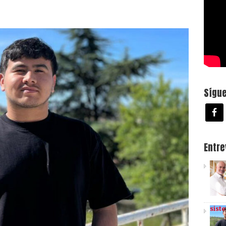
Sígu
Entr
sist