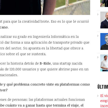
t para que la creatividad brote. Eso es lo que le ocurrió
scano
.
nalizar su grado en Ingeniería Informática en la
tió dar forma a una aplicación de transporte privado que
ers del sector. Su apuesta es la libertad que ofrece a
ico sobre el que se sustenta.
er la historia detrás de
B-Ride
, una startup nacida
s de 120.000 usuarios y que quiere abrirse paso en un
nacionales.
ide y qué problema concreto viste en plataformas como
ÚLTIM
lver?
El v
lones de personas: las plataformas actuales funcionan
empl
be cuánto va a ganar hasta que termina el viaje, el
ince