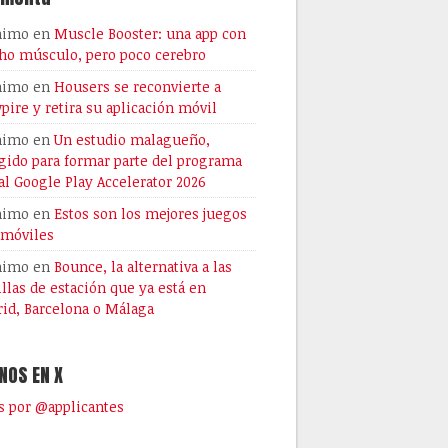
nimo
en
Muscle Booster: una app con
o músculo, pero poco cerebro
nimo
en
Housers se reconvierte a
pire y retira su aplicación móvil
nimo
en
Un estudio malagueño,
gido para formar parte del programa
al Google Play Accelerator 2026
nimo
en
Estos son los mejores juegos
 móviles
nimo
en
Bounce, la alternativa a las
illas de estación que ya está en
id, Barcelona o Málaga
NOS EN X
 por @applicantes