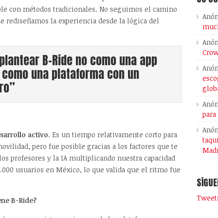
ible con métodos tradicionales. No seguimos el camino
Anó
ue rediseñamos la experiencia desde la lógica del
much
Anó
Crow
plantear B-Ride no como una app
Anó
o como una plataforma con un
esco
ro”
glob
Anó
para
Anó
sarrollo activo
. Es un tiempo relativamente corto para
taqu
vilidad, pero fue posible gracias a los factores que te
Madr
os profesores y la IA multiplicando nuestra capacidad
.000 usuarios en México, lo que valida que el ritmo fue
SÍGUE
Tweets
ene B-Ride?