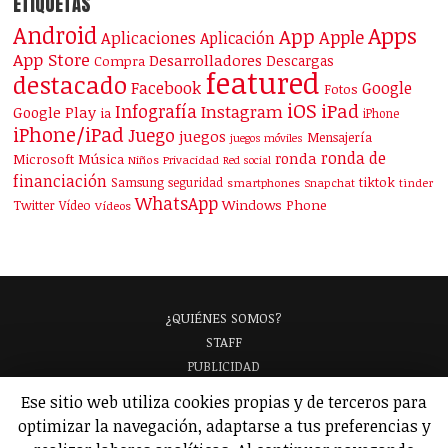
ETIQUETAS
Android
Apps
App
Apple
Aplicaciones
Aplicación
App Store
Desarrolladores
Descargas
Compra
featured
destacado
Facebook
Google
Fotos
iOS
iPad
Infografía
Instagram
Google Play
ia
iPhone
iPhone/iPad
Juego
juegos
Mensajería
juegos móviles
ronda de
ronda
Microsoft
Música
Niños
Privacidad
Red social
financiación
Samsung
tiktok
seguridad
smartphones
Snapchat
tinder
WhatsApp
Windows Phone
Twitter
Vídeo
Vídeos
¿QUIÉNES SOMOS?
STAFF
PUBLICIDAD
¡APARECE EN NUESTRA GUÍA!
Ese sitio web utiliza cookies propias y de terceros para
ANALIZAMOS TU APP
GLOSARIO
optimizar la navegación, adaptarse a tus preferencias y
POLÍTICA DE PRIVACIDAD
AVISO LEGAL