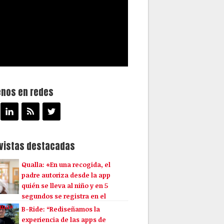
enos en redes
evistas destacadas
Qualla: «En una recogida, el
padre autoriza desde la app
quién se lleva al niño y en 5
segundos se registra en el
ema»
B-Ride: “Rediseñamos la
experiencia de las apps de