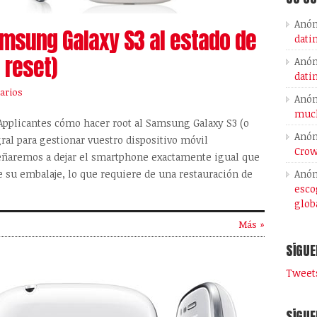
Anó
amsung Galaxy S3 al estado de
dati
 reset)
Anó
dati
arios
Anó
much
pplicantes cómo hacer root al Samsung Galaxy S3 (o
Anó
gral para gestionar vuestro dispositivo móvil
Crow
ñaremos a dejar el smartphone exactamente igual que
Anó
e su embalaje, lo que requiere de una restauración de
esco
glob
Más »
SÍGUE
Tweets
SÍGUE