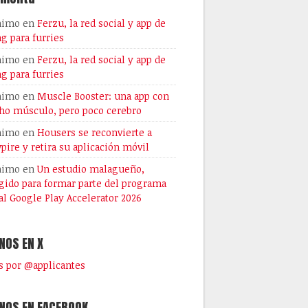
nimo
en
Ferzu, la red social y app de
ng para furries
nimo
en
Ferzu, la red social y app de
ng para furries
nimo
en
Muscle Booster: una app con
o músculo, pero poco cerebro
nimo
en
Housers se reconvierte a
pire y retira su aplicación móvil
nimo
en
Un estudio malagueño,
gido para formar parte del programa
al Google Play Accelerator 2026
NOS EN X
 por @applicantes
NOS EN FACEBOOK