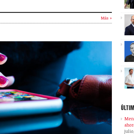
Más »
ÚLTIM
Meno
ahor
julio