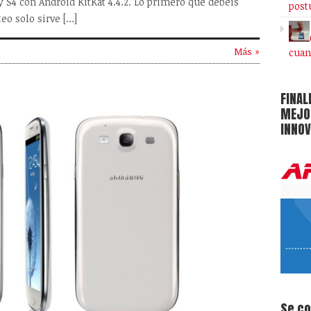
S4 con Android KitKat 4.4.2. Lo primero que debéis
post
teo solo sirve […]
Más »
cuan
FINAL
MEJOR
INNOV
Se c