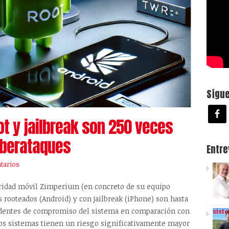
Sígu
ot y jailbreak son 250 veces
iberataques
Entr
tarios
uridad móvil Zimperium (en concreto de su equipo
s rooteados (Android) y con jailbreak (iPhone) son hasta
cidentes de compromiso del sistema en comparación con
sist
tos sistemas tienen un riesgo significativamente mayor