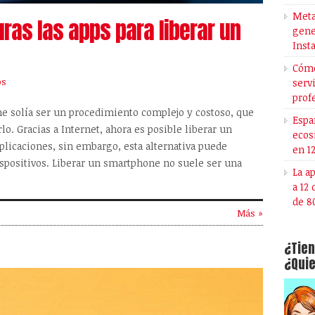
Meta
ras las apps para liberar un
gene
Inst
Cómo
os
serv
prof
ne solía ser un procedimiento complejo y costoso, que
Espa
lo. Gracias a Internet, ahora es posible liberar un
ecos
licaciones, sin embargo, esta alternativa puede
en 1
ispositivos. Liberar un smartphone no suele ser una
La a
a 12
de 8
Más »
¿Tien
¿Quie