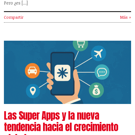
Pero ¿es […]
Compartir
Más »
Las Super Apps y la nueva
tendencia hacia el crecimiento