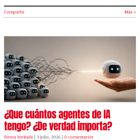
Compartir
Más »
¿Que cuántos agentes de IA
tengo? ¿De verdad importa?
Firma Invitada
| 3 julio, 2026
|
0 comentarios