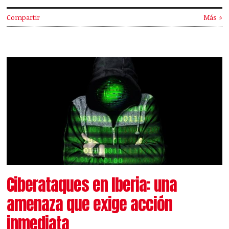
Compartir
Más »
Ciberataques en Iberia: una
amenaza que exige acción
inmediata