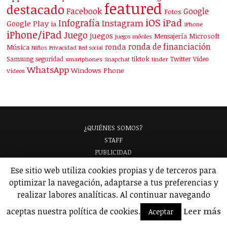
featured
destacado
Facebook
Google
Fotos
iOS
iPad
Infografía
Instagram
Google Play
ia
iPhone
iPhone/iPad
Juego
juegos
Mensajería
Microsoft
juegos móviles
ronda de financiación
ronda
Música
Niños
Privacidad
Red social
Samsung
tiktok
seguridad
Twitter
Vídeo
smartphones
Snapchat
tinder
WhatsApp
Windows Phone
Vídeos
¿QUIÉNES SOMOS?
STAFF
PUBLICIDAD
¡APARECE EN NUESTRA GUÍA!
Ese sitio web utiliza cookies propias y de terceros para
ANALIZAMOS TU APP
GLOSARIO
optimizar la navegación, adaptarse a tus preferencias y
POLÍTICA DE PRIVACIDAD
AVISO LEGAL
realizar labores analíticas. Al continuar navegando
© 2026 Applicantes – Información sobre apps y juegos para móviles.
aceptas nuestra política de cookies.
Leer más
Aceptar