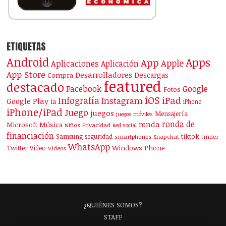
ETIQUETAS
Android
Apps
App
Apple
Aplicaciones
Aplicación
App Store
Desarrolladores
Descargas
Compra
featured
destacado
Facebook
Google
Fotos
iOS
iPad
Infografía
Instagram
Google Play
ia
iPhone
iPhone/iPad
Juego
juegos
Mensajería
juegos móviles
ronda de
ronda
Microsoft
Música
Niños
Privacidad
Red social
financiación
Samsung
tiktok
seguridad
smartphones
Snapchat
tinder
WhatsApp
Windows Phone
Twitter
Vídeo
Vídeos
¿QUIÉNES SOMOS?
STAFF