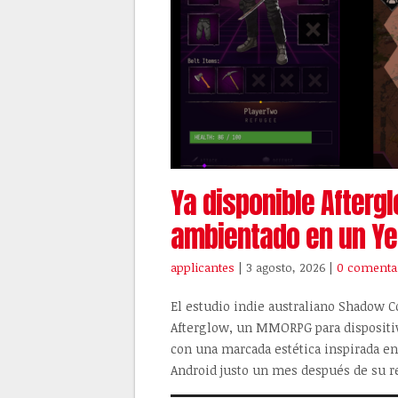
Ya disponible After
ambientado en un Ye
applicantes
| 3 agosto, 2026
|
0 comenta
El estudio indie australiano Shadow C
Afterglow, un MMORPG para dispositi
con una marcada estética inspirada en 
Android justo un mes después de su re