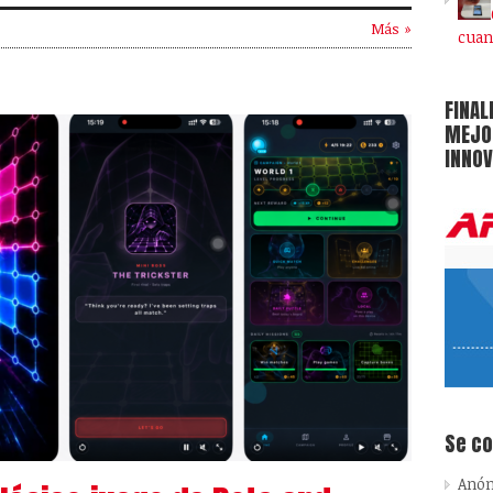
Más »
cuan
FINAL
MEJOR
INNOV
Se c
Anó