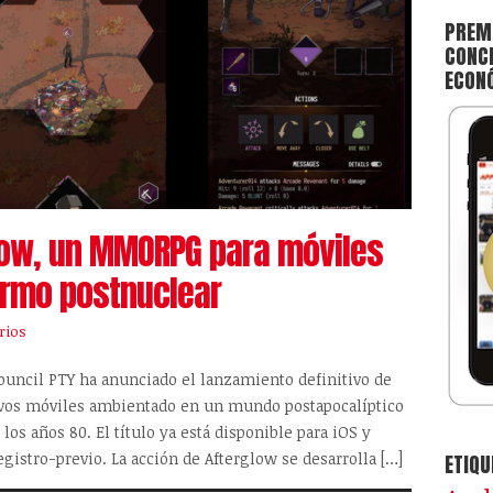
PREMI
CONCE
ECON
glow, un MMORPG para móviles
rmo postnuclear
rios
ouncil PTY ha anunciado el lanzamiento definitivo de
vos móviles ambientado en un mundo postapocalíptico
los años 80. El título ya está disponible para iOS y
gistro-previo. La acción de Afterglow se desarrolla […]
ETIQU