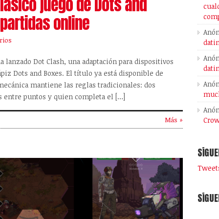
clásico juego de Dots and
cual
partidas online
comp
Anó
rios
dati
Anó
a lanzado Dot Clash, una adaptación para dispositivos
dati
piz Dots and Boxes. El título ya está disponible de
Anó
 mecánica mantiene las reglas tradicionales: dos
much
s entre puntos y quien completa el […]
Anó
Crow
Más »
SÍGUE
Tweets
SÍGUE