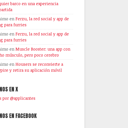
quier barco en una experiencia
artida
nimo
en
Ferzu, la red social y app de
ng para furries
nimo
en
Ferzu, la red social y app de
ng para furries
nimo
en
Muscle Booster: una app con
o músculo, pero poco cerebro
nimo
en
Housers se reconvierte a
pire y retira su aplicación móvil
NOS EN X
 por @applicantes
NOS EN FACEBOOK