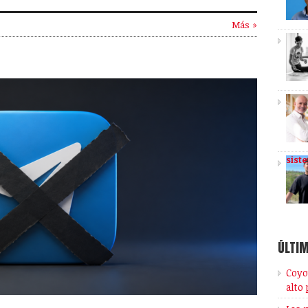
Más »
sist
ÚLTIM
Coyo
alto