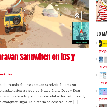
LO MÁ
jueg
Caravan SandWitch en iOS y
al e
entarios
las 
a de mundo abierto Caravan SandWitch. Tras su
sta adaptación a cargo de Studio Plane Door y Dear
loración calmada y sci-fi ambiental al formato móvil,
post
 cualquier lugar. La historia se desarrolla en […]