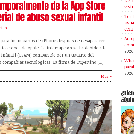
Las 
emporalmente de la App Store
vivir
rial de abuso sexual infantil
Tor 
usua
rios
cens
Auto
 para los usuarios de iPhone después de desaparecer
aman
plicaciones de Apple. La interrupción se ha debido a la
2026
 infantil (CSAM) compartido por un usuario del
What
 compañías tecnológicas. La firma de Cupertino […]
para
2026
Más »
¿Tien
¿Quie