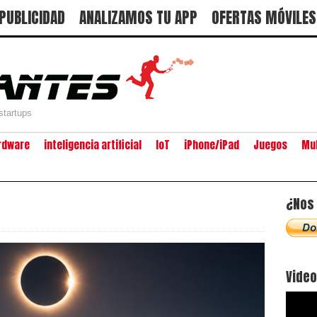
PUBLICIDAD
ANALIZAMOS TU APP
OFERTAS MÓVILES
startups
rdware
inteligencia artificial
IoT
iPhone/iPad
Juegos
Mu
¿Nos 
Vide