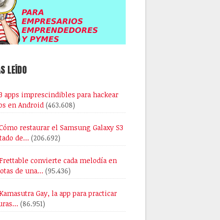
S LEÍDO
3 apps imprescindibles para hackear
os en Android
(463.608)
Cómo restaurar el Samsung Galaxy S3
stado de…
(206.692)
Frettable convierte cada melodía en
notas de una…
(95.436)
Kamasutra Gay, la app para practicar
uras…
(86.951)