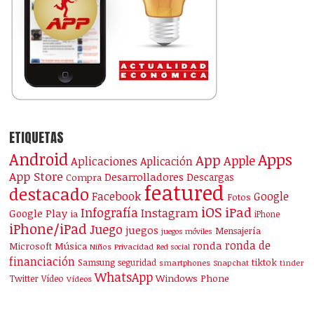
ETIQUETAS
Android
Apps
App
Apple
Aplicaciones
Aplicación
App Store
Desarrolladores
Descargas
Compra
featured
destacado
Facebook
Google
Fotos
iOS
iPad
Infografía
Instagram
Google Play
ia
iPhone
iPhone/iPad
Juego
juegos
Mensajería
juegos móviles
ronda de
ronda
Microsoft
Música
Niños
Privacidad
Red social
financiación
Samsung
tiktok
seguridad
smartphones
Snapchat
tinder
WhatsApp
Windows Phone
Twitter
Vídeo
Vídeos