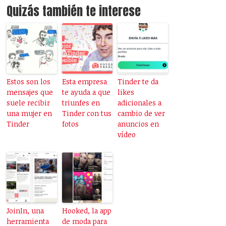
Quizás también te interese
Estos son los
Esta empresa
Tinder te da
mensajes que
te ayuda a que
likes
suele recibir
triunfes en
adicionales a
una mujer en
Tinder con tus
cambio de ver
Tinder
fotos
anuncios en
vídeo
JoinIn, una
Hooked, la app
herramienta
de moda para