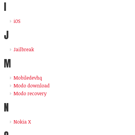
I
iOS
J
Jailbreak
M
Mobiledevhq
Modo download
Modo recovery
N
Nokia X