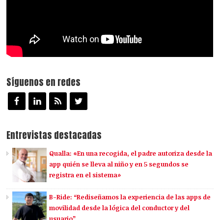
Síguenos en redes
Entrevistas destacadas
Qualla: «En una recogida, el padre autoriza desde la
app quién se lleva al niño y en 5 segundos se
registra en el sistema»
B-Ride: “Rediseñamos la experiencia de las apps de
movilidad desde la lógica del conductor y del
usuario”