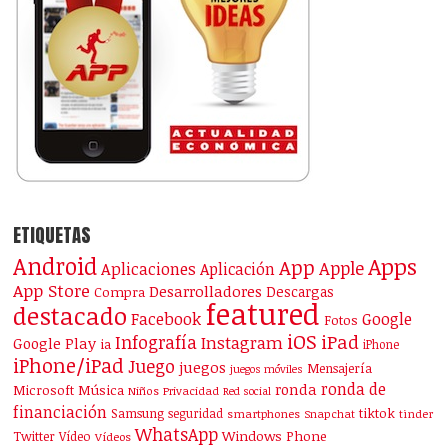
ETIQUETAS
Android
Apps
App
Apple
Aplicaciones
Aplicación
App Store
Desarrolladores
Descargas
Compra
featured
destacado
Facebook
Google
Fotos
iOS
iPad
Infografía
Instagram
Google Play
ia
iPhone
iPhone/iPad
Juego
juegos
Mensajería
juegos móviles
ronda de
ronda
Microsoft
Música
Niños
Privacidad
Red social
financiación
Samsung
tiktok
seguridad
smartphones
Snapchat
tinder
WhatsApp
Windows Phone
Twitter
Vídeo
Vídeos