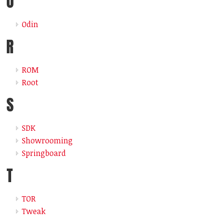
O
Odin
R
ROM
Root
S
SDK
Showrooming
Springboard
T
TOR
Tweak