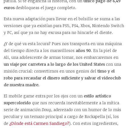
patilla. Si te engancha la historia, con un
único pago de 6,49
euros
desbloqueas el juego completo.
Esta nueva adaptación para llevar en el bolsillo se suma a las
versiones que ya existían para PS5, PS4, Xbox, Nintendo Switch
y PC, así que ya no hay excusa para no hincarle el diente.
¿Y de qué va esta locura? Pues nos transporta en una máquina
del tiempo directa a los maravillosos
años 90
. En la piel de
Ali, una adolescente de armas tomar, nos embarcaremos en
un viaje por carretera a lo largo de los United States
con una
misión crucial: convertirnos en unos genios del
timo y el
robo para recaudar el dinero suficiente y salvar el videoclub
de nuestra madre.
El mobile game entra por los ojos con un
estilo artístico
supercolorido
que nos recuerda inevitablemente a la mítica
serie de animación
Doug
, aderezado con un humor de lo más
peculiar y un temazo principal a cargo de Rockapella (sí, los
de
¿Dónde está Carmen Sandiego?
). Con estos ingredientes,