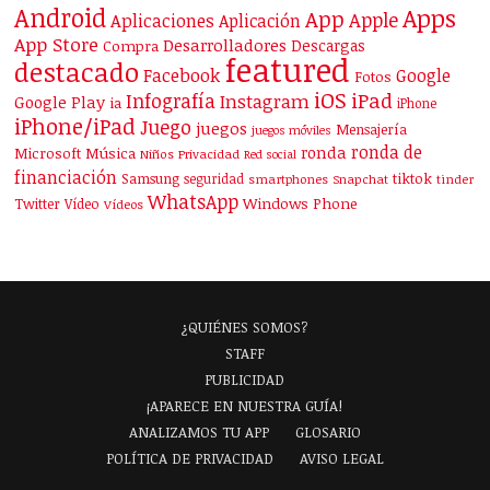
Android
Apps
App
Apple
Aplicaciones
Aplicación
App Store
Desarrolladores
Descargas
Compra
featured
destacado
Facebook
Google
Fotos
iOS
iPad
Infografía
Instagram
Google Play
ia
iPhone
iPhone/iPad
Juego
juegos
Mensajería
juegos móviles
ronda de
ronda
Microsoft
Música
Niños
Privacidad
Red social
financiación
Samsung
tiktok
seguridad
smartphones
Snapchat
tinder
WhatsApp
Windows Phone
Twitter
Vídeo
Vídeos
¿QUIÉNES SOMOS?
STAFF
PUBLICIDAD
¡APARECE EN NUESTRA GUÍA!
ANALIZAMOS TU APP
GLOSARIO
POLÍTICA DE PRIVACIDAD
AVISO LEGAL