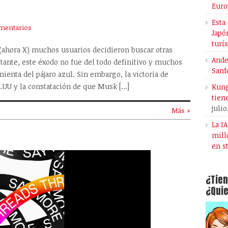
Euro
Esta
mentarios
Japó
turí
(ahora X) muchos usuarios decidieron buscar otras
Ande
tante, este éxodo no fue del todo definitivo y muchos
Sanf
ienta del pájaro azul. Sin embargo, la victoria de
.UU y la constatación de que Musk […]
Kung
tien
julio
Más »
La I
mill
en s
¿Tien
¿Quie