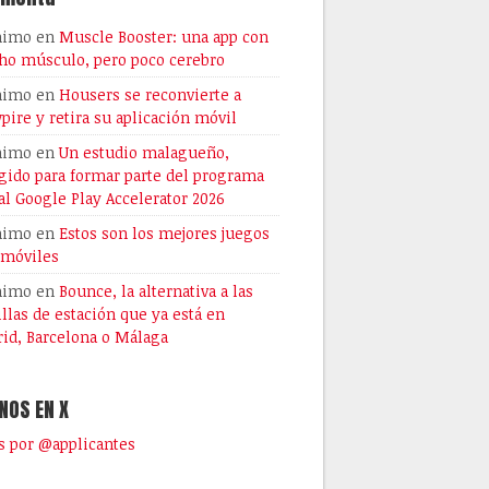
nimo
en
Muscle Booster: una app con
o músculo, pero poco cerebro
nimo
en
Housers se reconvierte a
pire y retira su aplicación móvil
nimo
en
Un estudio malagueño,
gido para formar parte del programa
al Google Play Accelerator 2026
nimo
en
Estos son los mejores juegos
 móviles
nimo
en
Bounce, la alternativa a las
illas de estación que ya está en
id, Barcelona o Málaga
NOS EN X
 por @applicantes