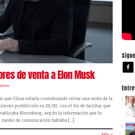
Sígu
ores de venta a Elon Musk
arios
Entr
o que China estaría considerando cerrar una venta de la
nente prohibición en EE.UU, con el fin de facilitar que
la publicaba Bloomberg, según la información que le
El medio de comunicación hablaba […]
sist
Más »