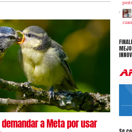
post
cuan
FINAL
MEJOR
INNOV
 demandar a Meta por usar
Se c