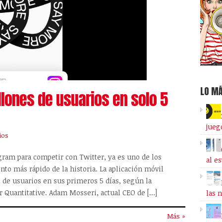
LO MÁ
llones de usuarios en solo 5
jueg
ios
gram para competir con Twitter, ya es uno de los
al e
to más rápido de la historia. La aplicación móvil
 de usuarios en sus primeros 5 días, según la
 Quantitative. Adam Mosseri, actual CEO de […]
las 
Más »