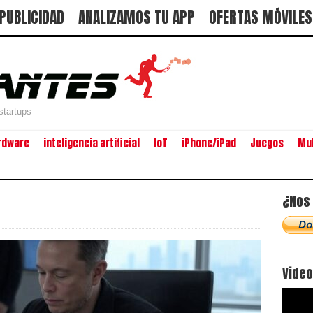
PUBLICIDAD
ANALIZAMOS TU APP
OFERTAS MÓVILES
startups
rdware
inteligencia artificial
IoT
iPhone/iPad
Juegos
Mu
¿Nos 
Vide