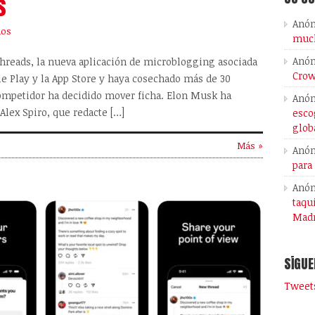
s
Anó
ios
much
Anó
hreads, la nueva aplicación de microblogging asociada
Crow
e Play y la App Store y haya cosechado más de 30
competidor ha decidido mover ficha. Elon Musk ha
Anó
Alex Spiro, que redacte […]
esco
glob
Más »
Anó
para
Anó
taqu
Madr
SÍGUE
Tweets