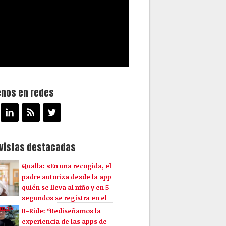
enos en redes
evistas destacadas
Qualla: «En una recogida, el
padre autoriza desde la app
quién se lleva al niño y en 5
segundos se registra en el
ema»
B-Ride: “Rediseñamos la
experiencia de las apps de