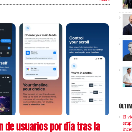
ÚLTIM
El v
 de usuarios por día tras la
empl
ince