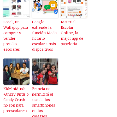
Scool, un
Google
Material
Wallapop para
extiende la
Escolar
comprar y
función Modo
Online, la
vender
horario
mejor app de
prendas
escolar a más
papelería
escolares
dispositivos
KidzInMind:
Francia no
«Angry Birds o
permitirá el
Candy Crush
uso de los
no son para
smartphones
preescolares»
en los
colegios