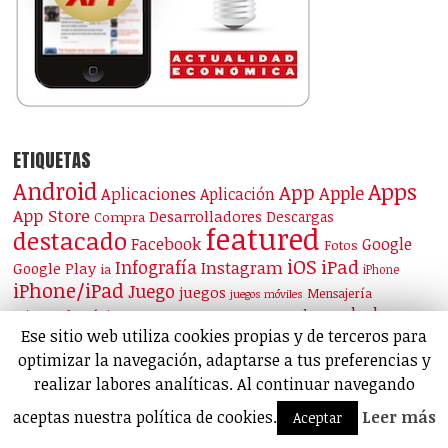
ETIQUETAS
Android
Apps
App
Apple
Aplicaciones
Aplicación
App Store
Desarrolladores
Descargas
Compra
featured
destacado
Facebook
Google
Fotos
iOS
iPad
Infografía
Instagram
Google Play
ia
iPhone
iPhone/iPad
Juego
juegos
Mensajería
juegos móviles
ronda de
ronda
Microsoft
Música
Niños
Privacidad
Red social
financiación
Samsung
tiktok
seguridad
smartphones
Snapchat
tinder
WhatsApp
Windows Phone
Twitter
Vídeo
Vídeos