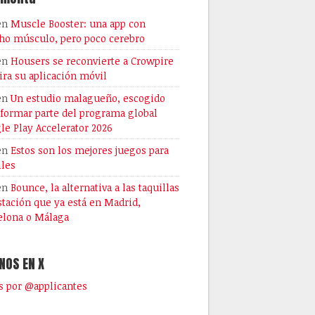
en
Muscle Booster: una app con
o músculo, pero poco cerebro
en
Housers se reconvierte a Crowpire
tira su aplicación móvil
en
Un estudio malagueño, escogido
 formar parte del programa global
le Play Accelerator 2026
en
Estos son los mejores juegos para
les
en
Bounce, la alternativa a las taquillas
stación que ya está en Madrid,
elona o Málaga
NOS EN X
 por @applicantes