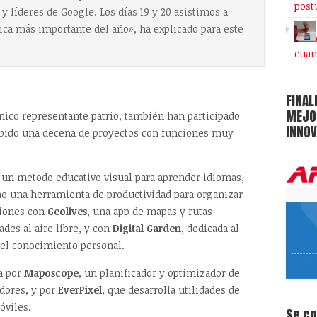
post
y líderes de Google. Los días 19 y 20 asistimos a
ica más importante del año», ha explicado para este
cuan
FINAL
MEJOR
nico representante patrio, también han participado
INNOV
habido una decena de proyectos con funciones muy
un método educativo visual para aprender idiomas,
 una herramienta de productividad para organizar
ciones con
Geolives
, una app de mapas y rutas
des al aire libre, y con
Digital Garden
, dedicada al
 del conocimiento personal.
da por
Maposcope
, un planificador y optimizador de
idores, y por
EverPixel
, que desarrolla utilidades de
óviles.
Se c