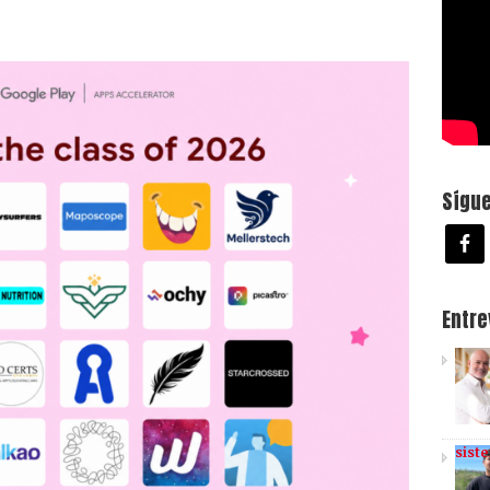
Sígu
Entr
sist