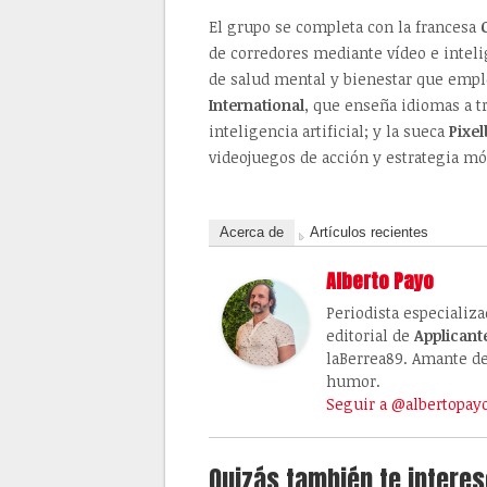
El grupo se completa con la francesa
de corredores mediante vídeo e intelig
de salud mental y bienestar que empl
International
, que enseña idiomas a t
inteligencia artificial; y la sueca
Pixel
videojuegos de acción y estrategia mó
Acerca de
Artículos recientes
Alberto Payo
Periodista especializ
editorial de
Applicant
laBerrea89. Amante de 
humor.
Seguir a @albertopay
Quizás también te interes