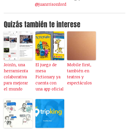
@juanrrisonford
Quizás también te interese
JoinIn, una
El juego de
Mobile first,
herramienta
mesa
también en
colaborativa
Pictionary ya
teatros y
para mejorar
cuenta con
espectáculos
el mundo
una app oficial