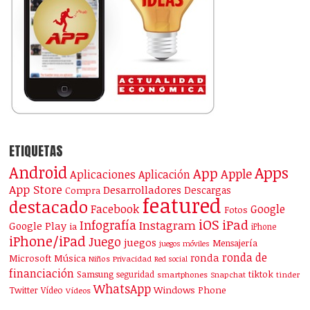
ETIQUETAS
Android
Apps
App
Apple
Aplicaciones
Aplicación
App Store
Desarrolladores
Descargas
Compra
featured
destacado
Facebook
Google
Fotos
iOS
iPad
Infografía
Instagram
Google Play
ia
iPhone
iPhone/iPad
Juego
juegos
Mensajería
juegos móviles
ronda de
ronda
Microsoft
Música
Niños
Privacidad
Red social
financiación
Samsung
tiktok
seguridad
smartphones
Snapchat
tinder
WhatsApp
Windows Phone
Twitter
Vídeo
Vídeos