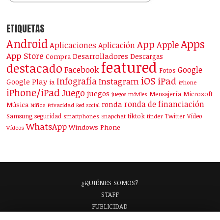
ETIQUETAS
Android
Apps
App
Apple
Aplicaciones
Aplicación
App Store
Desarrolladores
Descargas
Compra
featured
destacado
Facebook
Google
Fotos
iOS
iPad
Infografía
Instagram
Google Play
ia
iPhone
iPhone/iPad
Juego
juegos
Mensajería
Microsoft
juegos móviles
ronda de financiación
ronda
Música
Niños
Privacidad
Red social
Samsung
tiktok
seguridad
Twitter
Vídeo
smartphones
Snapchat
tinder
WhatsApp
Windows Phone
Vídeos
¿QUIÉNES SOMOS?
STAFF
PUBLICIDAD
¡APARECE EN NUESTRA GUÍA!