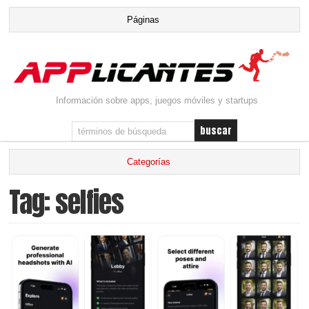
Información sobre apps, juegos móviles y startups
Tag: selfies