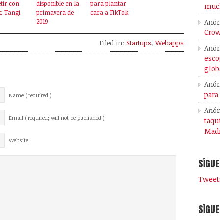
tir con
disponible en la
para plantar
much
: Tangi
primavera de
cara a TikTok
Anó
2019
Crow
Filed in:
Startups
,
Webapps
Anó
esco
glob
Anó
para
Name ( required )
Anó
Email ( required; will not be published )
taqu
Madr
Website
SÍGUE
Tweets
SÍGUE