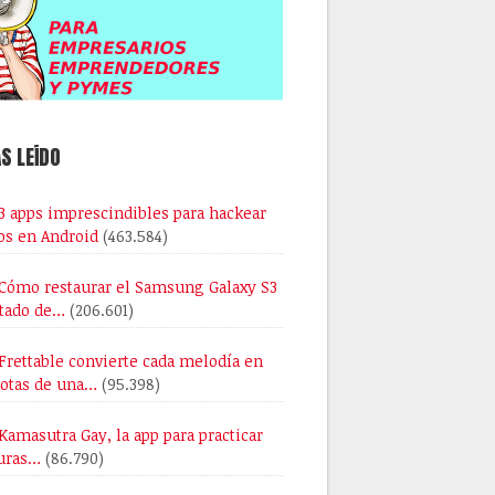
S LEÍDO
3 apps imprescindibles para hackear
os en Android
(463.584)
Cómo restaurar el Samsung Galaxy S3
stado de…
(206.601)
Frettable convierte cada melodía en
notas de una…
(95.398)
Kamasutra Gay, la app para practicar
uras…
(86.790)