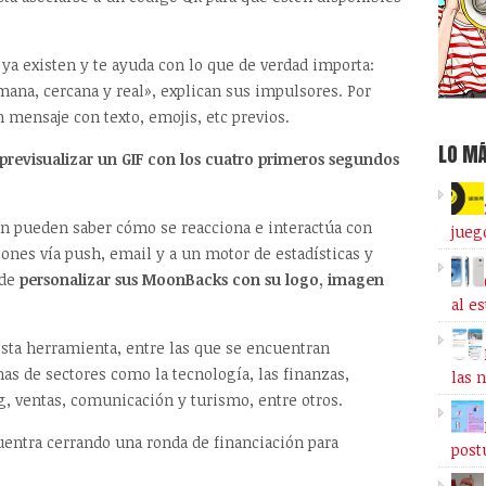
a existen y te ayuda con lo que de verdad importa:
na, cercana y real», explican sus impulsores. Por
mensaje con texto, emojis, etc previos.
LO MÁ
previsualizar un GIF con los cuatro primeros segundos
ían pueden saber cómo se reacciona e interactúa con
jueg
ones vía push, email y a un motor de estadísticas y
 de
personalizar sus MoonBacks con su logo, imagen
al e
esta herramienta, entre las que se encuentran
s de sectores como la tecnología, las finanzas,
las 
, ventas, comunicación y turismo, entre otros.
ntra cerrando una ronda de financiación para
post