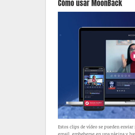
Cómo usar MoonBack
Estos clips de vídeo se pueden enviar
email, embeberse en una página y has