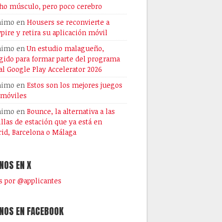
o músculo, pero poco cerebro
nimo
en
Housers se reconvierte a
pire y retira su aplicación móvil
nimo
en
Un estudio malagueño,
gido para formar parte del programa
al Google Play Accelerator 2026
nimo
en
Estos son los mejores juegos
 móviles
nimo
en
Bounce, la alternativa a las
illas de estación que ya está en
id, Barcelona o Málaga
NOS EN X
 por @applicantes
NOS EN FACEBOOK