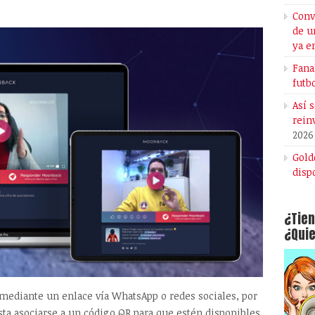
Conv
de u
ya e
Fana
futb
Así 
rein
2026
Gold
disp
¿Tien
¿Quie
 mediante un enlace vía WhatsApp o redes sociales, por
ta asociarse a un código QR para que estén disponibles