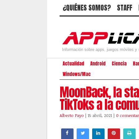
¿QUIÉNES SOMOS?
STAFF
Información sobre apps, juegos móviles y 
Actualidad
Android
Ciencia
Ha
Windows/Mac
MoonBack, la sta
TikToks a la com
Alberto Payo
| 15 abril, 2021
|
0 comentar