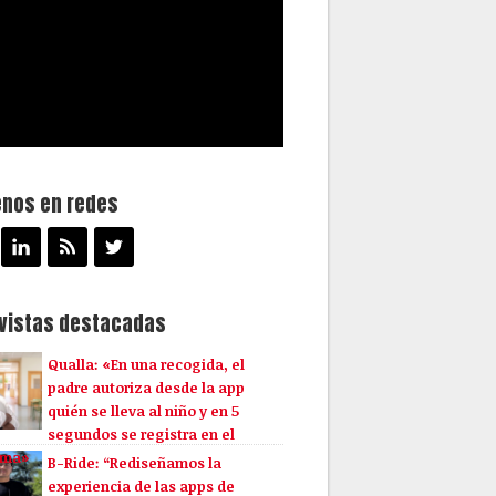
enos en redes
evistas destacadas
Qualla: «En una recogida, el
padre autoriza desde la app
quién se lleva al niño y en 5
segundos se registra en el
ema»
B-Ride: “Rediseñamos la
experiencia de las apps de