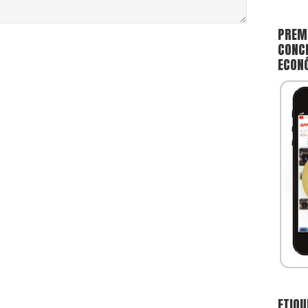
PREMI
CONCE
ECON
ETIQU