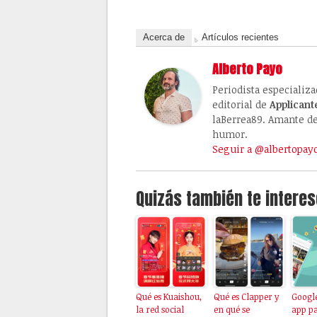
Acerca de
Artículos recientes
Alberto Payo
Periodista especializ
editorial de
Applicant
laBerrea89. Amante de 
humor.
Seguir a @albertopay
Quizás también te interes
Qué es Kuaishou,
Qué es Clapper y
Googl
la red social
en qué se
app p