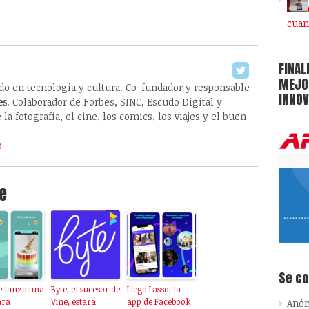
cuan
FINAL
MEJOR
ado en tecnología y cultura. Co-fundador y responsable
INNOV
es
. Colaborador de Forbes, SINC, Escudo Digital y
la fotografía, el cine, los comics, los viajes y el buen
o
e
Se c
e lanza una
Byte, el sucesor de
Llega Lasso, la
ara
Vine, estará
app de Facebook
Anó