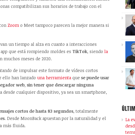
nas compatibilizan sus horarios de trabajo con el
 con
Zoom
o Meet tampoco parecen la mejor manera si
van un tiempo al alza en cuanto a interacciones
la app que está rompiendo moldes es
TikTok
, siendo
la
n muchos meses de 2020.
atando de impulsar este formato de vídeos cortos
r ello han lanzado
una herramienta
que
se puede usar
vegador web, sin tener que descargar ninguna
rla desde cualquier dispositivo, ya sea un smartphone,
ÚLTIM
nsajes cortos de hasta 83 segundos
, totalmente
tes
. Desde MoonBack apuestan por la naturalidad y el
La e
a más fluida.
desd
terr