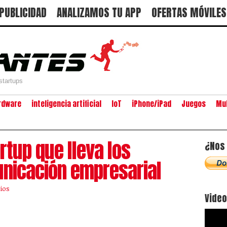
PUBLICIDAD
ANALIZAMOS TU APP
OFERTAS MÓVILES
startups
rdware
inteligencia artificial
IoT
iPhone/iPad
Juegos
Mu
rtup que lleva los
¿Nos 
unicación empresarial
ios
Vide