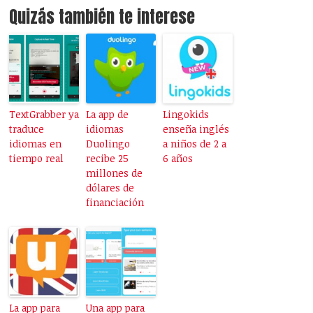
Quizás también te interese
TextGrabber ya
La app de
Lingokids
traduce
idiomas
enseña inglés
idiomas en
Duolingo
a niños de 2 a
tiempo real
recibe 25
6 años
millones de
dólares de
financiación
La app para
Una app para