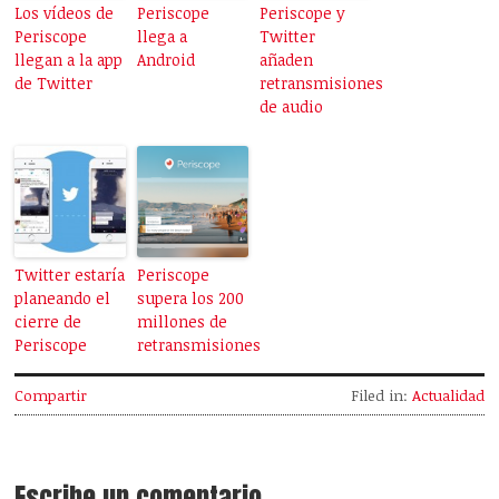
Los vídeos de
Periscope
Periscope y
Periscope
llega a
Twitter
llegan a la app
Android
añaden
de Twitter
retransmisiones
de audio
Twitter estaría
Periscope
planeando el
supera los 200
cierre de
millones de
Periscope
retransmisiones
Compartir
Filed in:
Actualidad
Escribe un comentario