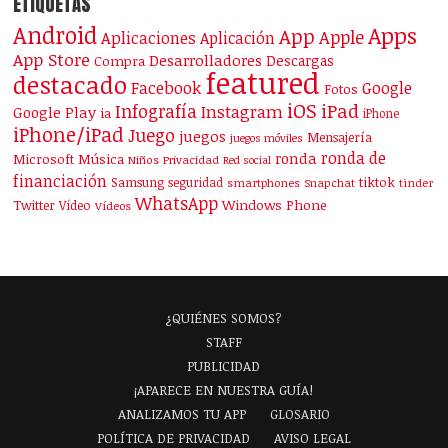
ETIQUETAS
Android
Apps
App
Apple
Aplicaciones
Aplicación
App Store
Desarrolladores
Descargas
Compra
featured
destacado
Facebook
Google
Fotos
iOS
iPad
Infografía
Instagram
Google Play
ia
iPhone
iPhone/iPad
Juego
juegos
Mensajería
juegos móviles
ronda de
ronda
Microsoft
Música
Niños
Privacidad
Red social
financiación
Samsung
tiktok
seguridad
smartphones
Snapchat
tinder
WhatsApp
Windows Phone
Twitter
Vídeo
Vídeos
¿QUIÉNES SOMOS?
STAFF
PUBLICIDAD
¡APARECE EN NUESTRA GUÍA!
ANALIZAMOS TU APP
GLOSARIO
POLÍTICA DE PRIVACIDAD
AVISO LEGAL