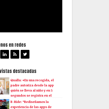
enos en redes
evistas destacadas
Qualla: «En una recogida, el
padre autoriza desde la app
quién se lleva al niño y en 5
segundos se registra en el
ema»
B-Ride: “Rediseñamos la
experiencia de las apps de