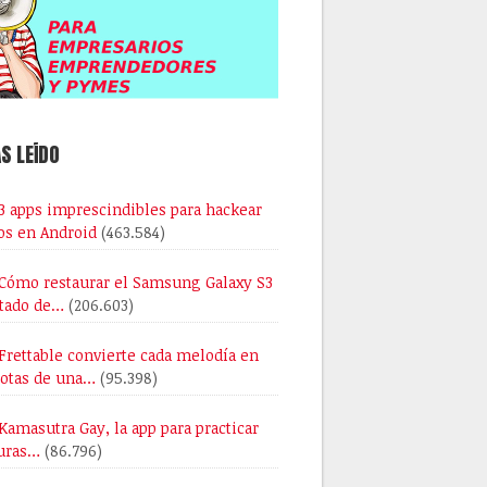
S LEÍDO
3 apps imprescindibles para hackear
os en Android
(463.584)
Cómo restaurar el Samsung Galaxy S3
stado de…
(206.603)
Frettable convierte cada melodía en
notas de una…
(95.398)
Kamasutra Gay, la app para practicar
uras…
(86.796)