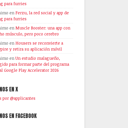
ng para furries
nimo
en
Ferzu, la red social y app de
ng para furries
nimo
en
Muscle Booster: una app con
o músculo, pero poco cerebro
nimo
en
Housers se reconvierte a
pire y retira su aplicación móvil
nimo
en
Un estudio malagueño,
gido para formar parte del programa
al Google Play Accelerator 2026
NOS EN X
 por @applicantes
NOS EN FACEBOOK