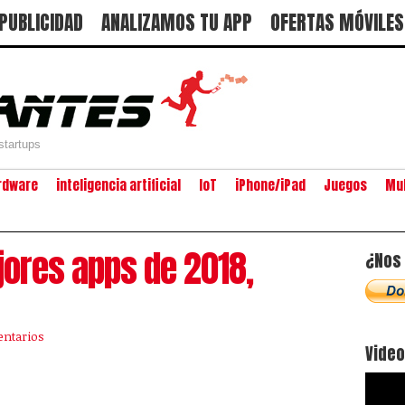
PUBLICIDAD
ANALIZAMOS TU APP
OFERTAS MÓVILES
startups
rdware
inteligencia artificial
IoT
iPhone/iPad
Juegos
Mu
jores apps de 2018,
¿Nos 
ntarios
Vide