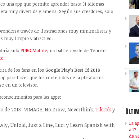
 es una app que permite aprender hasta 31 idiomas
nera muy divertida y amena. Según sus creadores, solo
prenden a través de ilustraciones muy minimalistas y
s muy limpio y atractivo.
habría sido
PUBG Mobile
, un battle royale de Tencent
te
.
rita de los fans en los
Google Play’s Best Of 2018
 app para hacer que los contenidos de la plataforma
e en un televisor.
econocimientos para las apps:
o de 2018- VIMAGE, No.Draw, Neverthink,
TikTok
y
ÚLTIM
La a
ly, Unfold, Just a Line, Luci y Learn Spanish with
a 12
de 8