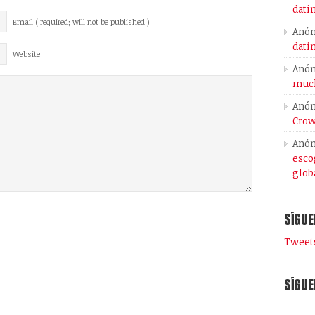
dati
Email ( required; will not be published )
Anó
dati
Website
Anó
much
Anó
Crow
Anó
esco
glob
SÍGUE
Tweets
SÍGUE