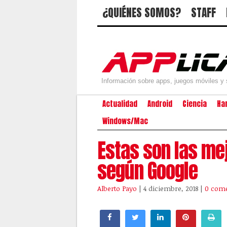
¿QUIÉNES SOMOS?
STAFF
Información sobre apps, juegos móviles y 
Actualidad
Android
Ciencia
Ha
Windows/Mac
Estas son las me
según Google
Alberto Payo
| 4 diciembre, 2018
|
0 come