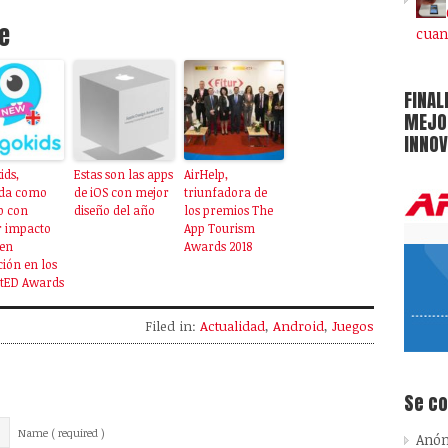
e
cuan
FINAL
MEJOR
INNOV
ids,
Estas son las apps
AirHelp,
ida como
de iOS con mejor
triunfadora de
p con
diseño del año
los premios The
 impacto
App Tourism
 en
Awards 2018
ión en los
htED Awards
Filed in:
Actualidad
,
Android
,
Juegos
Se c
Name ( required )
Anó