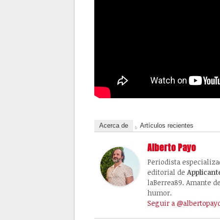
Acerca de
Artículos recientes
Alberto Payo
Periodista especializ
editorial de
Applicant
laBerrea89. Amante de 
humor.
Seguir a @albertopay