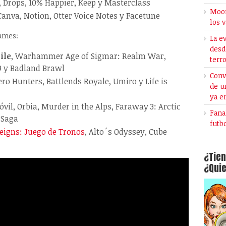
 Drops, 10% Happier, Keep y Masterclass
Moon
 Canva, Notion, Otter Voice Notes y Facetune
los 
ames:
La e
desd
ile
, Warhammer Age of Sigmar: Realm War,
terr
9 y Badland Brawl
Conv
o Hunters, Battlends Royale, Umiro y Life is
de u
ya e
il, Orbia, Murder in the Alps, Faraway 3: Arctic
Fana
 Saga
futb
eigns: Juego de Tronos
, Alto´s Odyssey, Cube
¿Tien
¿Quie