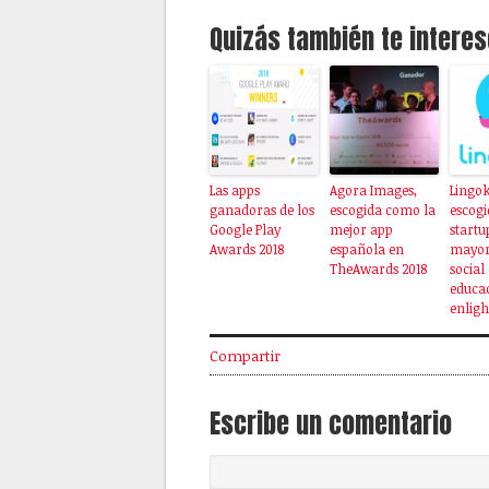
Quizás también te interes
Las apps
Agora Images,
Lingok
ganadoras de los
escogida como la
escog
Google Play
mejor app
startu
Awards 2018
española en
mayor
TheAwards 2018
social
educac
enlig
Compartir
Escribe un comentario