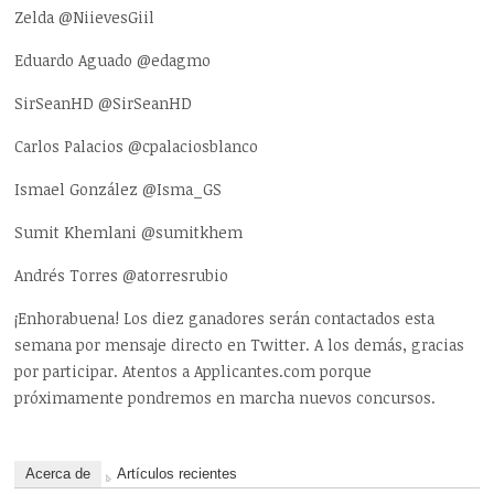
Zelda @NiievesGiil
Eduardo Aguado @edagmo
SirSeanHD @SirSeanHD
Carlos Palacios @cpalaciosblanco
Ismael González @Isma_GS
Sumit Khemlani @sumitkhem
Andrés Torres @atorresrubio
¡Enhorabuena! Los diez ganadores serán contactados esta
semana por mensaje directo en Twitter. A los demás, gracias
por participar. Atentos a Applicantes.com porque
próximamente pondremos en marcha nuevos concursos.
Acerca de
Artículos recientes