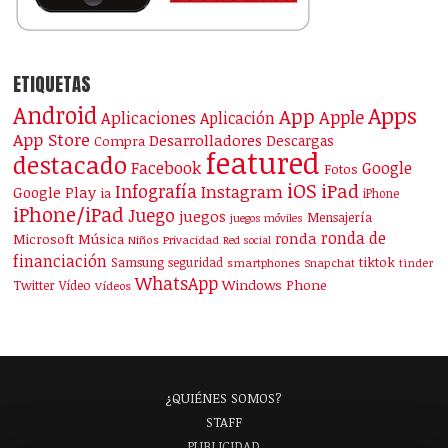
ETIQUETAS
Android
Apps
App
Apple
Aplicaciones
Aplicación
App Store
Desarrolladores
Descargas
Compra
featured
destacado
Facebook
Google
Fotos
iOS
iPad
Infografía
Instagram
Google Play
ia
iPhone
iPhone/iPad
Juego
juegos
Mensajería
juegos móviles
ronda de
ronda
Microsoft
Música
Niños
Privacidad
Red social
financiación
Samsung
tiktok
seguridad
smartphones
Snapchat
tinder
WhatsApp
Windows Phone
Twitter
Vídeo
Vídeos
¿QUIÉNES SOMOS?
STAFF
PUBLICIDAD