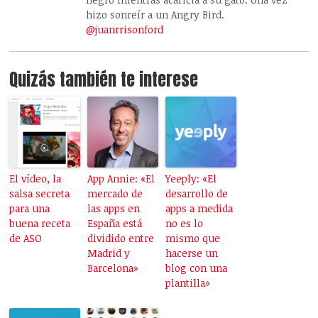
hizo sonreír a un Angry Bird.
@juanrrisonford
Quizás también te interese
El vídeo, la
App Annie: «El
Yeeply: «El
salsa secreta
mercado de
desarrollo de
para una
las apps en
apps a medida
buena receta
España está
no es lo
de ASO
dividido entre
mismo que
Madrid y
hacerse un
Barcelona»
blog con una
plantilla»