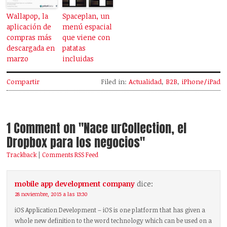
Wallapop, la
Spaceplan, un
aplicación de
menú espacial
compras más
que viene con
descargada en
patatas
marzo
incluidas
Compartir
Filed in:
Actualidad
,
B2B
,
iPhone/iPad
1 Comment on "Nace urCollection, el
Dropbox para los negocios"
Trackback
|
Comments RSS Feed
mobile app development company
dice:
28 noviembre, 2015 a las 13:30
iOS Application Development – iOS is one platform that has given a
whole new definition to the word technology which can be used on a