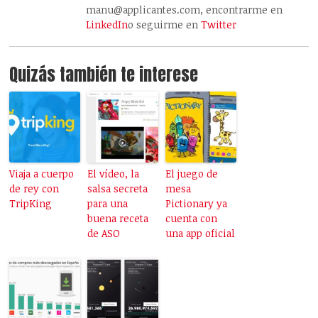
manu@applicantes.com, encontrarme en
LinkedIn
o seguirme en
Twitter
Quizás también te interese
Viaja a cuerpo
El vídeo, la
El juego de
de rey con
salsa secreta
mesa
TripKing
para una
Pictionary ya
buena receta
cuenta con
de ASO
una app oficial