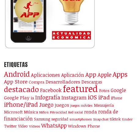
ETIQUETAS
Android
Apps
App
Apple
Aplicaciones
Aplicación
App Store
Desarrolladores
Descargas
Compra
featured
destacado
Facebook
Google
Fotos
iOS
iPad
Infografía
Instagram
Google Play
ia
iPhone
iPhone/iPad
Juego
juegos
Mensajería
juegos móviles
ronda de
ronda
Microsoft
Música
Niños
Privacidad
Red social
financiación
Samsung
tiktok
seguridad
smartphones
Snapchat
tinder
WhatsApp
Windows Phone
Twitter
Vídeo
Vídeos