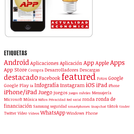
ETIQUETAS
Android
Apps
App
Apple
Aplicaciones
Aplicación
App Store
Desarrolladores
Descargas
Compra
featured
destacado
Facebook
Google
Fotos
iOS
iPad
Infografía
Instagram
Google Play
ia
iPhone
iPhone/iPad
Juego
juegos
Mensajería
juegos móviles
ronda de
ronda
Microsoft
Música
Niños
Privacidad
Red social
financiación
Samsung
tiktok
seguridad
smartphones
Snapchat
tinder
WhatsApp
Windows Phone
Twitter
Vídeo
Vídeos