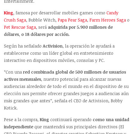
Entertainment.
King
,
famosa por desarrollar mobiles games como
Candy
Crush Saga
, Bubble Witch,
Papa Pear Saga
,
Farm Heroes Saga
o
Pet Rescue Saga
, será
adquirida por 5.900 millones de
dólares, o 18 dólares por acción.
Según ha señalado
Activision
, la operación le ayudará a
establecerse como un líder global en entretenimiento
interactivo en dispositivos móviles, consolas y PC.
“Con una
red combinada global de 500 millones de usuarios
activos mensuales
, nuestro potencial para alcanzar nuevas
audiencias alrededor de todo el mundo en el dispositivo de su
elección nos permite ofrecer grandes juegos a audiencias aún
más grandes que antes“, señala el CEO de Activision, Bobby
Kotick.
Pese a la compra,
King
continuará operando
como una unidad
independiente
que mantendrá sus principales directivos (El
CEO Ricardo Zacconi, el director creativo Sebastian Knutson y