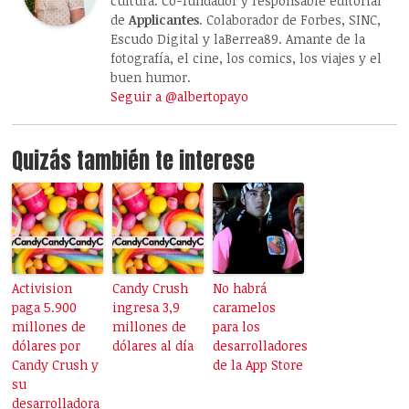
cultura. Co-fundador y responsable editorial
de
Applicantes
. Colaborador de Forbes, SINC,
Escudo Digital y laBerrea89. Amante de la
fotografía, el cine, los comics, los viajes y el
buen humor.
Seguir a @albertopayo
Quizás también te interese
Activision
Candy Crush
No habrá
paga 5.900
ingresa 3,9
caramelos
millones de
millones de
para los
dólares por
dólares al día
desarrolladores
Candy Crush y
de la App Store
su
desarrolladora