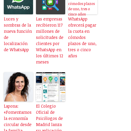
Luces y
Las empresas
WhatsApp
sombras de la
recibieron 117
ofrecerá pagar
nueva función
millones de
la cuota en
de
solicitudes de
cómodos
localización
clientes por
plazos de uno,
de WhatsApp
WhatsApp en
tres o cinco
los últimos 12
años
meses
Lapona:
El Colegio
«Fomentamos
Oficial de
la economía
Psicólogos de
circular desde
Madrid lanza
la familia,
su aplicación