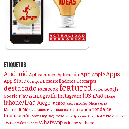
ETIQUETAS
Android
Apps
App
Apple
Aplicaciones
Aplicación
App Store
Desarrolladores
Descargas
Compra
featured
destacado
Facebook
Google
Fotos
iOS
iPad
Infografía
Instagram
Google Play
ia
iPhone
iPhone/iPad
Juego
juegos
Mensajería
juegos móviles
ronda de
ronda
Microsoft
Música
Niños
Privacidad
Red social
financiación
Samsung
tiktok
seguridad
smartphones
Snapchat
tinder
WhatsApp
Windows Phone
Twitter
Vídeo
Vídeos