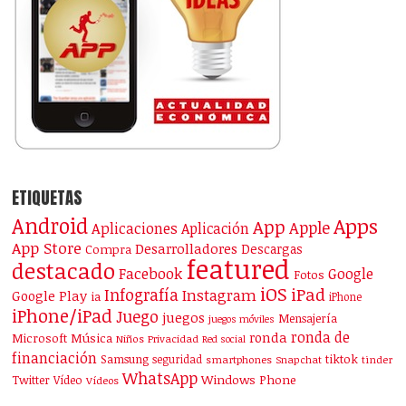
ETIQUETAS
Android
Apps
App
Apple
Aplicaciones
Aplicación
App Store
Desarrolladores
Descargas
Compra
featured
destacado
Facebook
Google
Fotos
iOS
iPad
Infografía
Instagram
Google Play
ia
iPhone
iPhone/iPad
Juego
juegos
Mensajería
juegos móviles
ronda de
ronda
Microsoft
Música
Niños
Privacidad
Red social
financiación
Samsung
tiktok
seguridad
smartphones
Snapchat
tinder
WhatsApp
Windows Phone
Twitter
Vídeo
Vídeos