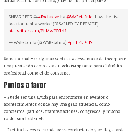
actualización. Por lo tanto, ¿hay de qué preocuparse?
SNEAK PEEK #4
#Exclusive
by
@WABetaInfo
: how the live
location really works! (DISABLED BY DEFAULT)
pic.twitter.com/PbMwI9XLd2
— WABetaInfo (@WABetaInfo)
April 21, 2017
Vamos a analizar algunas ventajas y desventajas de incorporar
una prestación como esta en
WhatsApp
tanto para el ámbito
profesional como el de consumo.
Puntos a favor
– Puede ser una ayuda para encontrarse en eventos o
acontecimientos donde hay una gran afluencia, como
conciertos, partidos, manifestaciones, congresos, y mucho
ruido para hablar etc.
– Facilita las cosas cuando se va conduciendo y se llega tarde.