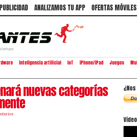
PUBLICIDAD
ANALIZAMOS TU APP
OFERTAS MÓVILES
startups
rdware
inteligencia artificial
IoT
iPhone/iPad
Juegos
Mu
enará nuevas categorías
¿Nos 
mente
ntarios
Vide