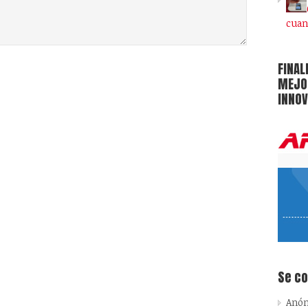
cuan
FINAL
MEJOR
INNOV
Se c
Anó