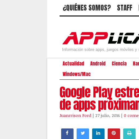
¿QUIÉNES SOMOS?
STAFF
Información sobre apps, juegos móviles y 
Actualidad
Android
Ciencia
Ha
Windows/Mac
Google Play estr
de apps próxima
Juanrrison Ford
| 27 julio, 2016
|
0 come