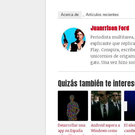
Acerca de
Artículos recientes
Juanrrison Ford
Periodista multitarea
explicante que replic
Play. Conspira, escrib
unicornios de origami
gato. Una vez hizo so
Quizás también te interes
Desarrollar una
Android supera a
El sil
app en España
Windows como
cambio