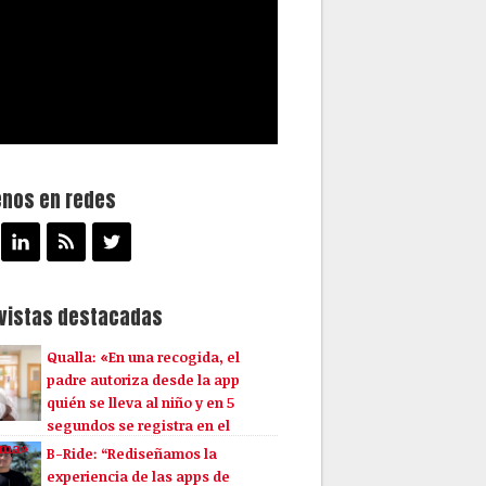
enos en redes
evistas destacadas
Qualla: «En una recogida, el
padre autoriza desde la app
quién se lleva al niño y en 5
segundos se registra en el
ema»
B-Ride: “Rediseñamos la
experiencia de las apps de