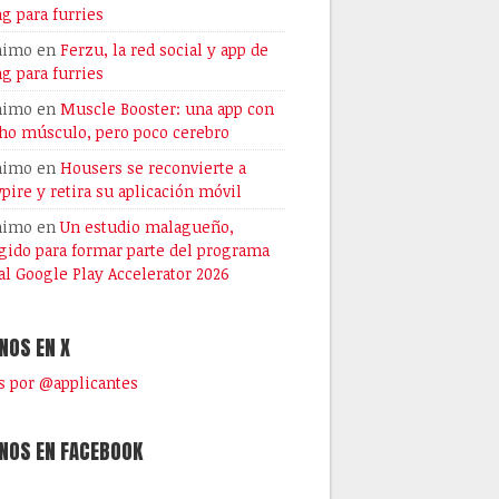
ng para furries
nimo
en
Ferzu, la red social y app de
ng para furries
nimo
en
Muscle Booster: una app con
o músculo, pero poco cerebro
nimo
en
Housers se reconvierte a
pire y retira su aplicación móvil
nimo
en
Un estudio malagueño,
gido para formar parte del programa
al Google Play Accelerator 2026
NOS EN X
 por @applicantes
NOS EN FACEBOOK