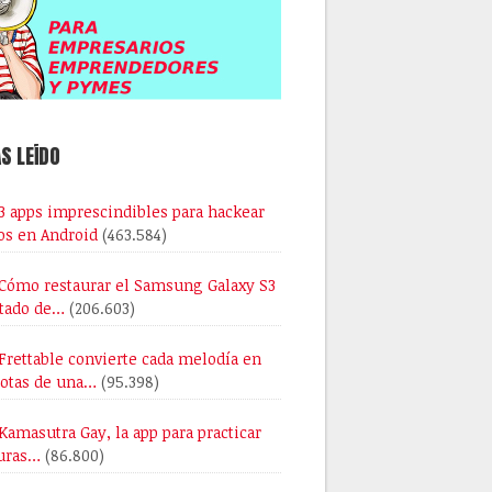
S LEÍDO
3 apps imprescindibles para hackear
os en Android
(463.584)
Cómo restaurar el Samsung Galaxy S3
stado de…
(206.603)
Frettable convierte cada melodía en
notas de una…
(95.398)
Kamasutra Gay, la app para practicar
uras…
(86.800)