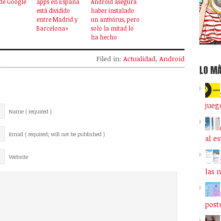
de Google
apps en España
Android asegura
está dividido
haber instalado
entre Madrid y
un antivirus, pero
Barcelona»
solo la mitad lo
ha hecho
Filed in:
Actualidad
,
Android
LO MÁ
jueg
Name ( required )
Email ( required; will not be published )
al e
Website
las 
post