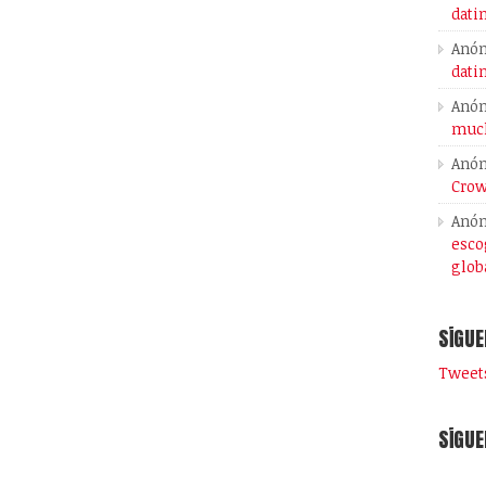
dati
Anó
dati
Anó
much
Anó
Crow
Anó
esco
glob
SÍGUE
Tweets
SÍGUE