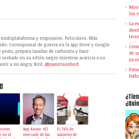
Moon
los 
La e
desd
terr
, multiplataforma y responsive. Peliculero. Más
ante. Corresponsal de guerra en la App Store y Google
Conv
e posts, prepara lasañas de carbonita y hace
de u
 sentado en su sillón negro mientras acaricia a su
ya e
nreír a un Angry Bird.
@juanrrisonford
Fana
futb
e
¿Tien
¿Quie
encioso
App Annie: «El
El 74% de
 en el
mercado de las
usuarios de