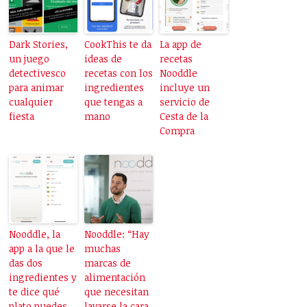
Dark Stories,
CookThis te da
La app de
un juego
ideas de
recetas
detectivesco
recetas con los
Nooddle
para animar
ingredientes
incluye un
cualquier
que tengas a
servicio de
fiesta
mano
Cesta de la
Compra
Nooddle, la
Nooddle: “Hay
app a la que le
muchas
das dos
marcas de
ingredientes y
alimentación
te dice qué
que necesitan
plato puedes
lavarse la cara