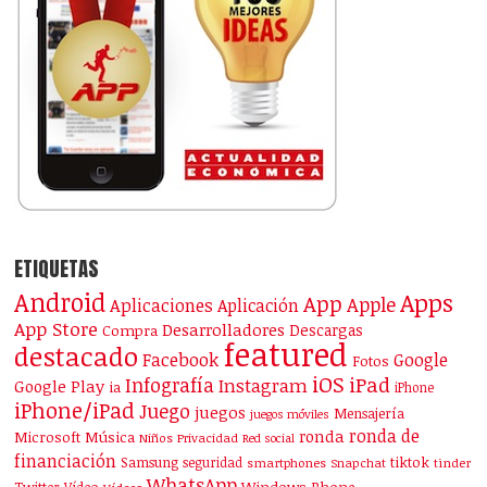
ETIQUETAS
Android
Apps
App
Apple
Aplicaciones
Aplicación
App Store
Desarrolladores
Descargas
Compra
featured
destacado
Facebook
Google
Fotos
iOS
iPad
Infografía
Instagram
Google Play
ia
iPhone
iPhone/iPad
Juego
juegos
Mensajería
juegos móviles
ronda de
ronda
Microsoft
Música
Niños
Privacidad
Red social
financiación
Samsung
tiktok
seguridad
smartphones
Snapchat
tinder
WhatsApp
Windows Phone
Twitter
Vídeos