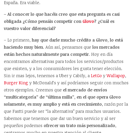
España. Era viable.
– Al conocer lo que hacéis creo que esta pregunta es casi
obligada ¿Cómo pensáis competir con
Glovo
? ¿Cuál es
vuestro valor diferencial?
– Lo primero,
hay que darle mucho crédito a Glovo, lo está
haciendo muy bien
. Aún así, pensamos que
los mercados
están hechos naturalmente para competir
. Hoy en día
encontramos alternativas para todos los servicios/productos
que existen, y a los consumidores les gusta tener elección.
Sin ir mas lejos, tenemos a Uber y Cabify, a
LetGo
y
Wallapop
,
Burger King
y McDonald’s y así podríamos seguir con muchos
otros ejemplos. Creemos que
el mercado de envíos
“multicategoría” de “última milla”, en el que opera Glovo
solamente, es muy amplio y está en crecimiento
, razón por la
que Fastti puede ser “la alternativa” para muchos usuarios.
Sabemos que tenemos que dar un buen servicio y al ser
pequeños podemos
ofrecer un trato más personalizado
,
centrarnos mucho en nuestra atención al cliente.