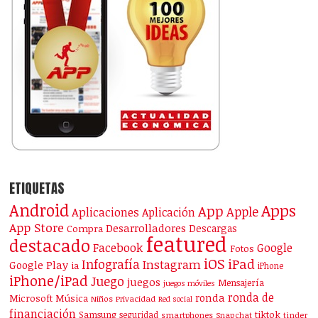
ETIQUETAS
Android
Apps
App
Apple
Aplicaciones
Aplicación
App Store
Desarrolladores
Descargas
Compra
featured
destacado
Facebook
Google
Fotos
iOS
iPad
Infografía
Instagram
Google Play
ia
iPhone
iPhone/iPad
Juego
juegos
Mensajería
juegos móviles
ronda de
ronda
Microsoft
Música
Niños
Privacidad
Red social
financiación
Samsung
tiktok
seguridad
smartphones
Snapchat
tinder