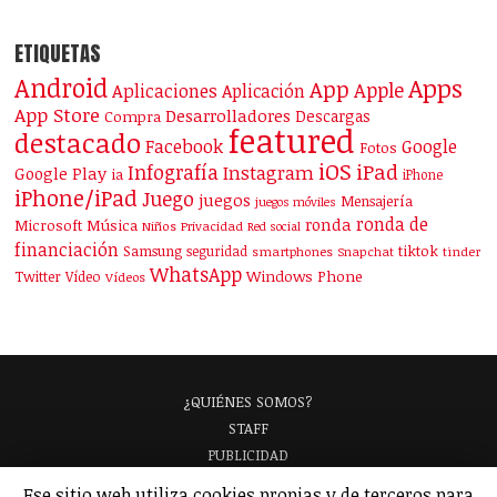
ETIQUETAS
Android
Apps
App
Apple
Aplicaciones
Aplicación
App Store
Desarrolladores
Descargas
Compra
featured
destacado
Facebook
Google
Fotos
iOS
iPad
Infografía
Instagram
Google Play
ia
iPhone
iPhone/iPad
Juego
juegos
Mensajería
juegos móviles
ronda de
ronda
Microsoft
Música
Niños
Privacidad
Red social
financiación
Samsung
tiktok
seguridad
smartphones
Snapchat
tinder
WhatsApp
Windows Phone
Twitter
Vídeo
Vídeos
¿QUIÉNES SOMOS?
STAFF
PUBLICIDAD
¡APARECE EN NUESTRA GUÍA!
Ese sitio web utiliza cookies propias y de terceros para