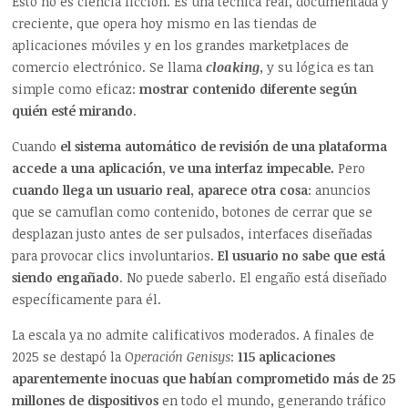
Esto no es ciencia ficción. Es una técnica real, documentada y
creciente, que opera hoy mismo en las tiendas de
aplicaciones móviles y en los grandes marketplaces de
comercio electrónico. Se llama
cloaking
, y su lógica es tan
simple como eficaz:
mostrar contenido diferente según
quién esté mirando
.
Cuando
el sistema automático de revisión de una plataforma
accede a una aplicación, ve una interfaz impecable.
Pero
cuando llega un usuario real, aparece otra cosa
: anuncios
que se camuflan como contenido, botones de cerrar que se
desplazan justo antes de ser pulsados, interfaces diseñadas
para provocar clics involuntarios.
El usuario no sabe que está
siendo engañado
. No puede saberlo. El engaño está diseñado
específicamente para él.
La escala ya no admite calificativos moderados. A finales de
2025 se destapó la O
peración Genisys
:
115 aplicaciones
aparentemente inocuas que habían comprometido más de 25
millones de dispositivos
en todo el mundo, generando tráfico