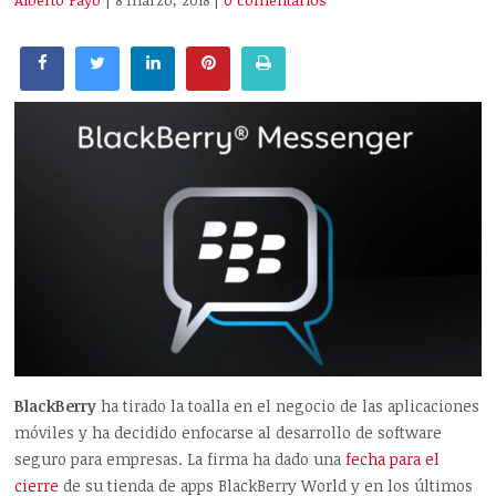
Alberto Payo
| 8 marzo, 2018
|
0 comentarios
BlackBerry
ha tirado la toalla en el negocio de las aplicaciones
móviles y ha decidido enfocarse al desarrollo de software
seguro para empresas. La firma ha dado una
fecha para el
cierre
de su tienda de apps BlackBerry World y en los últimos