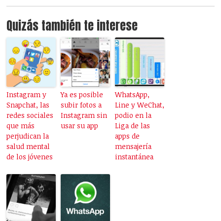
Quizás también te interese
Instagram y
Ya es posible
WhatsApp,
Snapchat, las
subir fotos a
Line y WeChat,
redes sociales
Instagram sin
podio en la
que más
usar su app
Liga de las
perjudican la
apps de
salud mental
mensajería
de los jóvenes
instantánea