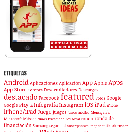
ETIQUETAS
Android
Apps
App
Apple
Aplicaciones
Aplicación
App Store
Desarrolladores
Descargas
Compra
featured
destacado
Facebook
Google
Fotos
iOS
iPad
Infografía
Instagram
Google Play
ia
iPhone
iPhone/iPad
Juego
juegos
Mensajería
juegos móviles
ronda de
ronda
Microsoft
Música
Niños
Privacidad
Red social
financiación
Samsung
tiktok
seguridad
smartphones
Snapchat
tinder
WhatsApp