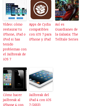
Vídeo: cómo
Apps de Cydia
Así es
restaurar tu
compatibles
Guardianes de
iPhone, iPad o
con iOS 7 para
la Galaxia: The
iPod si has
iPhone y iPad
Telltale Series
tenido
problemas con
el Jailbreak de
iOS 7
Cómo hacer
Jailbreak del
jailbreak al
iPad 4 con iOS
iPhone 4 con
7 (2013)