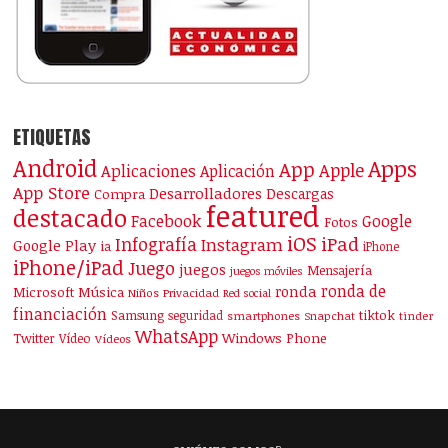
ETIQUETAS
Android
Apps
App
Apple
Aplicaciones
Aplicación
App Store
Desarrolladores
Descargas
Compra
featured
destacado
Facebook
Google
Fotos
iOS
iPad
Infografía
Instagram
Google Play
ia
iPhone
iPhone/iPad
Juego
juegos
Mensajería
juegos móviles
ronda de
ronda
Microsoft
Música
Niños
Privacidad
Red social
financiación
Samsung
tiktok
seguridad
smartphones
Snapchat
tinder
WhatsApp
Windows Phone
Twitter
Vídeo
Vídeos