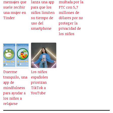
mensajes que
lanza una app
multada por la
suele recibir
para que los
FTC con 5,7
una mujer en
niños limiten
millones de
Tinder
su tiempo de
dólares por no
uso del
proteger la
smartphone
privacidad de
los niños
Duerme
Los niños
tranquilo, una
españoles
app de
priorizan
mindfulness
TikTok a
para ayudar a
YouTube
los niños a
relajarse