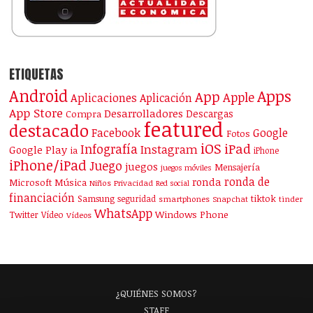
ETIQUETAS
Android
Apps
App
Apple
Aplicaciones
Aplicación
App Store
Desarrolladores
Descargas
Compra
featured
destacado
Facebook
Google
Fotos
iOS
iPad
Infografía
Instagram
Google Play
ia
iPhone
iPhone/iPad
Juego
juegos
Mensajería
juegos móviles
ronda de
ronda
Microsoft
Música
Niños
Privacidad
Red social
financiación
Samsung
tiktok
seguridad
smartphones
Snapchat
tinder
WhatsApp
Windows Phone
Twitter
Vídeo
Vídeos
¿QUIÉNES SOMOS?
STAFF