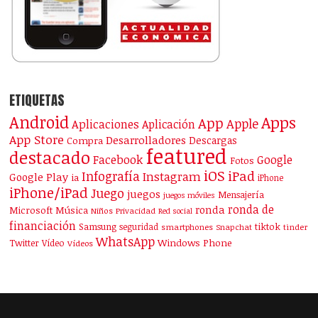
ETIQUETAS
Android
Apps
App
Apple
Aplicaciones
Aplicación
App Store
Desarrolladores
Descargas
Compra
featured
destacado
Facebook
Google
Fotos
iOS
iPad
Infografía
Instagram
Google Play
ia
iPhone
iPhone/iPad
Juego
juegos
Mensajería
juegos móviles
ronda de
ronda
Microsoft
Música
Niños
Privacidad
Red social
financiación
Samsung
tiktok
seguridad
smartphones
Snapchat
tinder
WhatsApp
Windows Phone
Twitter
Vídeo
Vídeos