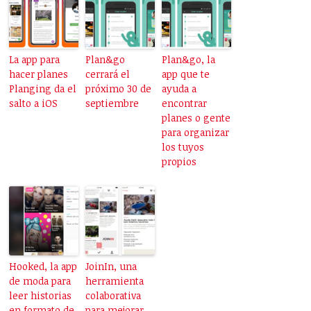
La app para
Plan&go
Plan&go, la
hacer planes
cerrará el
app que te
Planging da el
próximo 30 de
ayuda a
salto a iOS
septiembre
encontrar
planes o gente
para organizar
los tuyos
propios
Hooked, la app
JoinIn, una
de moda para
herramienta
leer historias
colaborativa
en formato de
para mejorar