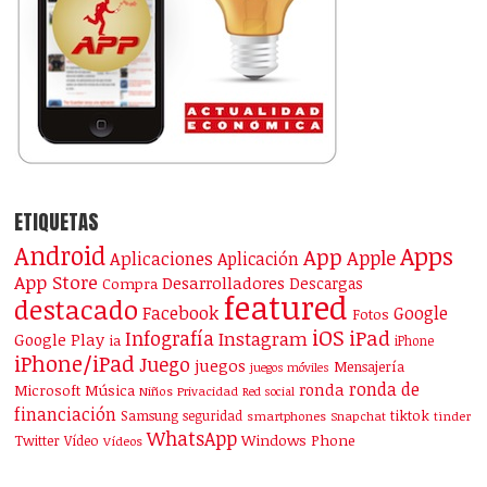
ETIQUETAS
Android
Apps
App
Apple
Aplicaciones
Aplicación
App Store
Desarrolladores
Descargas
Compra
featured
destacado
Facebook
Google
Fotos
iOS
iPad
Infografía
Instagram
Google Play
ia
iPhone
iPhone/iPad
Juego
juegos
Mensajería
juegos móviles
ronda de
ronda
Microsoft
Música
Niños
Privacidad
Red social
financiación
Samsung
tiktok
seguridad
smartphones
Snapchat
tinder
WhatsApp
Windows Phone
Twitter
Vídeo
Vídeos