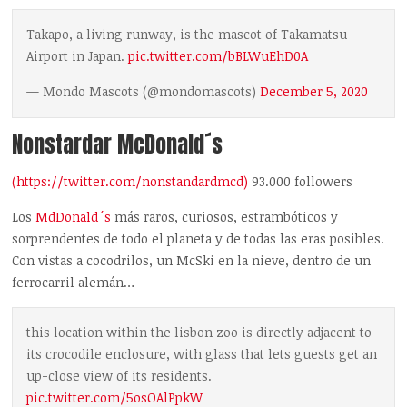
Takapo, a living runway, is the mascot of Takamatsu
Airport in Japan.
pic.twitter.com/bBLWuEhD0A
— Mondo Mascots (@mondomascots)
December 5, 2020
Nonstardar McDonald´s
(https://twitter.com/nonstandardmcd)
93.000 followers
Los
MdDonald´s
más raros, curiosos, estrambóticos y
sorprendentes de todo el planeta y de todas las eras posibles.
Con vistas a cocodrilos, un McSki en la nieve, dentro de un
ferrocarril alemán…
this location within the lisbon zoo is directly adjacent to
its crocodile enclosure, with glass that lets guests get an
up-close view of its residents.
pic.twitter.com/5osOAlPpkW