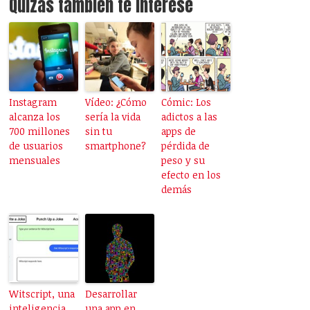
Quizás también te interese
Instagram
Vídeo: ¿Cómo
Cómic: Los
alcanza los
sería la vida
adictos a las
700 millones
sin tu
apps de
de usuarios
smartphone?
pérdida de
mensuales
peso y su
efecto en los
demás
Witscript, una
Desarrollar
inteligencia
una app en