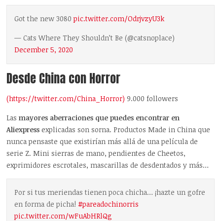
Got the new 3080
pic.twitter.com/OdrjvzyU3k
— Cats Where They Shouldn’t Be (@catsnoplace)
December 5, 2020
Desde China con Horror
(https://twitter.com/China_Horror)
9.000 followers
Las
mayores aberraciones que puedes encontrar en
Aliexpress
explicadas son sorna. Productos Made in China que
nunca pensaste que existirían más allá de una película de
serie Z. Mini sierras de mano, pendientes de Cheetos,
exprimidores escrotales, mascarillas de desdentados y más…
Por si tus meriendas tienen poca chicha… ¡hazte un gofre
en forma de picha!
#pareadochinorris
pic.twitter.com/wFuAbHRlQg