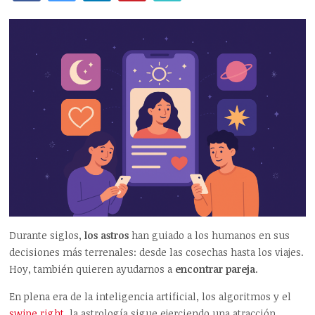
Durante siglos,
los astros
han guiado a los humanos en sus
decisiones más terrenales: desde las cosechas hasta los viajes.
Hoy, también quieren ayudarnos a
encontrar pareja
.
En plena era de la inteligencia artificial, los algoritmos y el
swipe
right
, la astrología sigue ejerciendo una atracción