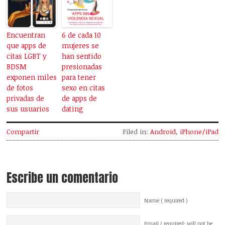
Encuentran
6 de cada 10
que apps de
mujeres se
citas LGBT y
han sentido
BDSM
presionadas
exponen miles
para tener
de fotos
sexo en citas
privadas de
de apps de
sus usuarios
dating
Compartir
Filed in:
Android
,
iPhone/iPad
Escribe un comentario
Name ( required )
Email ( required; will not be