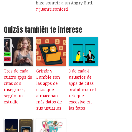
hizo sonreír a un Angry Bird.
@juanrrisonford
Quizás también te interese
Tres de cada
Grindr y
3 de cada 4
cuatro apps de
Bumble son
usuarios de
citas son
las apps de
apps de citas
inseguras,
citas que
prohibirían el
según un
almacenan
retoque
estudio
más datos de
excesivo en
sus usuarios
las fotos