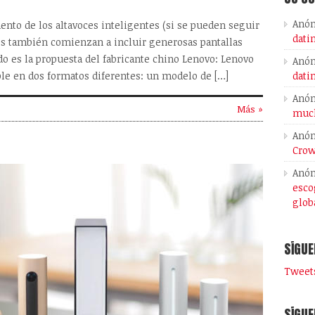
Anó
nto de los altavoces inteligentes (si se pueden seguir
dati
os también comienzan a incluir generosas pantallas
ado es la propuesta del fabricante chino Lenovo: Lenovo
Anó
dati
ble en dos formatos diferentes: un modelo de […]
Anó
Más »
much
Anó
Crow
Anó
esco
glob
SÍGUE
Tweets
SÍGUE