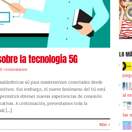
LO MÁ
sobre la tecnología 5G
0 comentarios
jueg
s inalámbricas 4G para mantenernos conectados desde
positivos. Sin embargo, el nuevo fenómeno del 5G está
al e
y permitirá obtener nuevas experiencias de conexión
ativas. A continuación, presentamos toda la
ál […]
las 
Más »