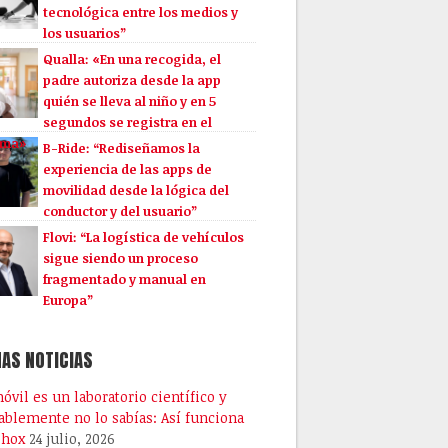
tecnológica entre los medios y
los usuarios”
Qualla: «En una recogida, el
padre autoriza desde la app
quién se lleva al niño y en 5
segundos se registra en el
ema»
B-Ride: “Rediseñamos la
experiencia de las apps de
movilidad desde la lógica del
conductor y del usuario”
Flovi: “La logística de vehículos
sigue siendo un proceso
fragmentado y manual en
Europa”
AS NOTICIAS
óvil es un laboratorio científico y
ablemente no lo sabías: Así funciona
phox
24 julio, 2026