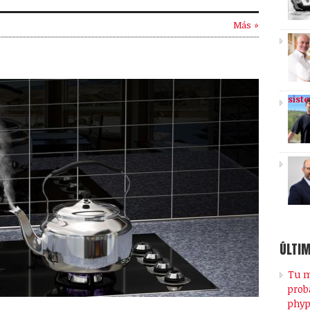
Más »
sist
ÚLTIM
Tu m
prob
phy