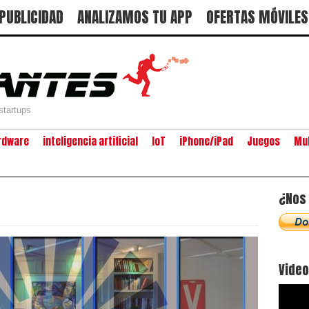
PUBLICIDAD
ANALIZAMOS TU APP
OFERTAS MÓVILES
startups
rdware
inteligencia artificial
IoT
iPhone/iPad
Juegos
Mu
¿Nos 
Vide