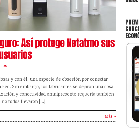
PREMI
CONCE
ECON
guro: Así protege Netatmo sus
 usuarios
rios
Cosas y con él, una especie de obsesión por conectar
la Red. Sin embargo, los fabricantes se dejaron una cosa
orización y conectividad omnipresente requería también
 no todos llevaron […]
Más »