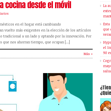
la cocina desde el móvil
La a
exte
arios
mant
Esta
omésticos en el hogar está cambiando
que 
n vuelto más exigentes en la elección de los artículos
vera
 tradicional a un lado y optando por la innovación. Por
los que nos ahorran tiempo, que ocupan […]
Hypn
el I
90 e
Más »
Cogn
mayo
salu
¿Tien
¿Quie