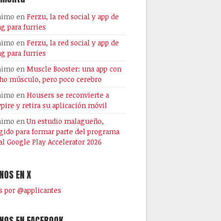
nimo
en
Ferzu, la red social y app de
ng para furries
nimo
en
Ferzu, la red social y app de
ng para furries
nimo
en
Muscle Booster: una app con
o músculo, pero poco cerebro
nimo
en
Housers se reconvierte a
pire y retira su aplicación móvil
nimo
en
Un estudio malagueño,
gido para formar parte del programa
al Google Play Accelerator 2026
NOS EN X
 por @applicantes
NOS EN FACEBOOK