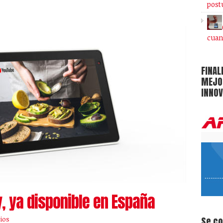
post
cuan
FINAL
MEJOR
INNOV
, ya disponible en España
Se c
ios