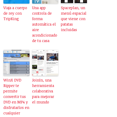
Viaja a cuerpo
Una app
Spaceplan, un
de rey con
controla de
menú espacial
TripKing
forma
que viene con
automática el
patatas
aire
incluidas
acondicionado
de tu casa
WinX DVD
JoinIn, una
Ripper te
herramienta
permite
colaborativa
convertir tus
para mejorar
DVD en MP4 y
el mundo
disfrutarlos en
cualquier