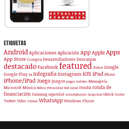
ETIQUETAS
Android
Apps
App
Apple
Aplicaciones
Aplicación
App Store
Desarrolladores
Descargas
Compra
featured
destacado
Facebook
Google
Fotos
iOS
iPad
Infografía
Instagram
Google Play
ia
iPhone
iPhone/iPad
Juego
juegos
Mensajería
juegos móviles
ronda de
ronda
Microsoft
Música
Niños
Privacidad
Red social
financiación
Samsung
tiktok
seguridad
smartphones
Snapchat
tinder
WhatsApp
Windows Phone
Twitter
Vídeo
Vídeos