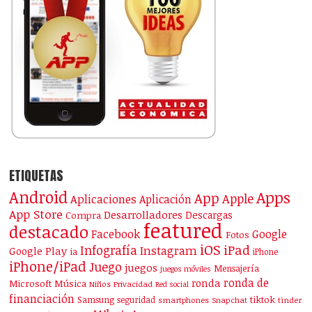
ETIQUETAS
Android
Apps
App
Apple
Aplicaciones
Aplicación
App Store
Desarrolladores
Descargas
Compra
featured
destacado
Facebook
Google
Fotos
iOS
iPad
Infografía
Instagram
Google Play
ia
iPhone
iPhone/iPad
Juego
juegos
Mensajería
juegos móviles
ronda de
ronda
Microsoft
Música
Niños
Privacidad
Red social
financiación
Samsung
tiktok
seguridad
smartphones
Snapchat
tinder