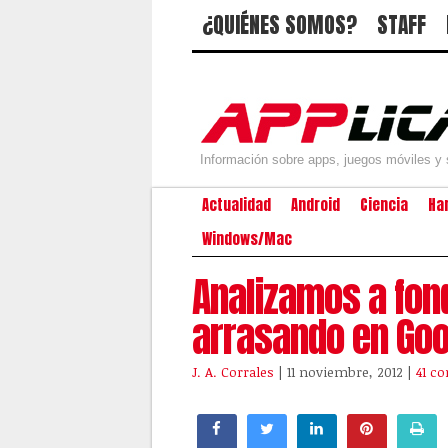
¿QUIÉNES SOMOS?
STAFF
Información sobre apps, juegos móviles y 
Actualidad
Android
Ciencia
Ha
Windows/Mac
Analizamos a fon
arrasando en Goo
J. A. Corrales
| 11 noviembre, 2012
|
41 c