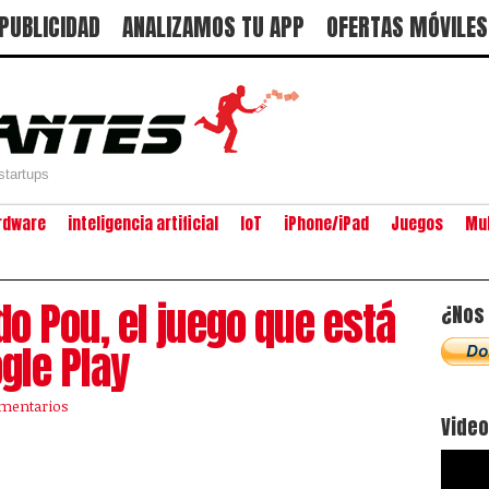
PUBLICIDAD
ANALIZAMOS TU APP
OFERTAS MÓVILES
startups
rdware
inteligencia artificial
IoT
iPhone/iPad
Juegos
Mu
do Pou, el juego que está
¿Nos 
gle Play
omentarios
Vide