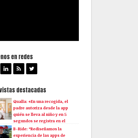
enos en redes
evistas destacadas
Qualla: «En una recogida, el
padre autoriza desde la app
quién se lleva al niño y en 5
segundos se registra en el
ema»
B-Ride: “Rediseñamos la
experiencia de las apps de