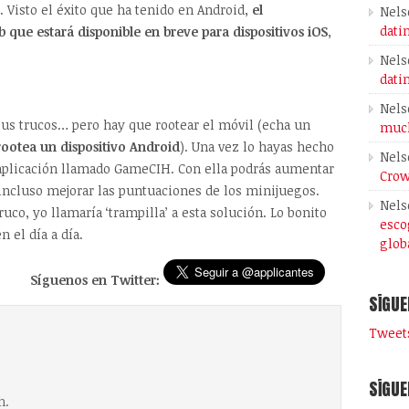
. Visto el éxito que ha tenido en Android,
el
Nels
dati
que estará disponible en breve para dispositivos iOS
,
Nels
dati
Nels
sus trucos… pero hay que rootear el móvil (echa un
much
ootea un dispositivo Android
). Una vez lo hayas hecho
Nels
na aplicación llamado GameCIH. Con ella podrás aumentar
Crow
ncluso mejorar las puntuaciones de los minijuegos.
Nels
co, yo llamaría ‘trampilla’ a esta solución. Lo bonito
esco
 el día a día.
glob
Síguenos en Twitter:
SÍGUE
Tweets
SÍGUE
h.