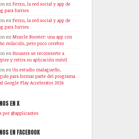
on
en
Ferzu, la red social y app de
ng para furries
on
en
Ferzu, la red social y app de
ng para furries
on
en
Muscle Booster: una app con
o músculo, pero poco cerebro
on
en
Housers se reconvierte a
pire y retira su aplicación móvil
on
en
Un estudio malagueño,
gido para formar parte del programa
al Google Play Accelerator 2026
NOS EN X
 por @applicantes
NOS EN FACEBOOK