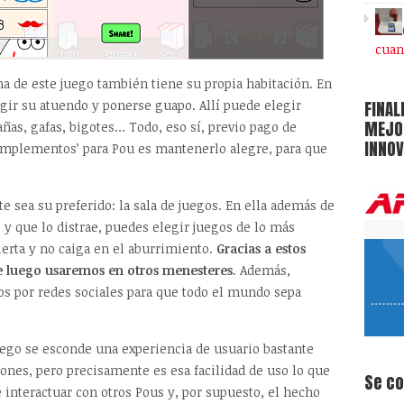
cuan
gena de este juego también tiene su propia habitación. En
FINAL
egir su atuendo y ponerse guapo. Allí puede elegir
MEJOR
añas, gafas, bigotes… Todo, eso sí, previo pago de
INNOV
omplementos’ para Pou es mantenerlo alegre, para que
e sea su preferido: la sala de juegos. En ella además de
o y que lo distrae, puedes elegir juegos de lo más
vierta y no caiga en el aburrimiento.
Gracias a estos
 luego usaremos en otros menesteres
. Además,
s por redes sociales para que todo el mundo sepa
juego se esconde una experiencia de usuario bastante
nes, pero precisamente es esa facilidad de uso lo que
Se c
 interactuar con otros Pous y, por supuesto, el hecho