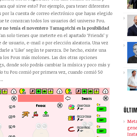
¿Para qué sirve esto? Por ejemplo, para tener diferentes
s por la cuenta de correo electrónico que hayas elegido
que te conozcan todos los usuarios del universo Pou.
e no tenía el noventero Tamagotchi es la posibilidad
Tan solo tienes que meterte en el apartado ‘Friends’ y
 de usuario, e-mail o por elección aleatoria. Una vez
arle a ‘Like’ según te parezca. De hecho, existe una
e a los Pous más molones. Las dos otras opciones
ngs, donde solo podrás cambiar la música y poco más y
ndo tu Pou comió por primera vez, cuando comió 50
z…
ÚLTIM
Meta
gene
Inst