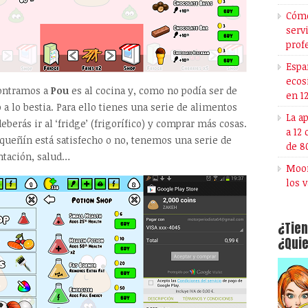
Cómo
serv
prof
Espa
ecos
contramos a
Pou
es al cocina y, como no podía ser de
en 1
a lo bestia. Para ello tienes una serie de alimentos
La a
berás ir al ‘fridge’ (frigorífico) y comprar más cosas.
a 12
equeñín está satisfecho o no, tenemos una serie de
de 8
ntación, salud…
Moon
los 
¿Tien
¿Quie