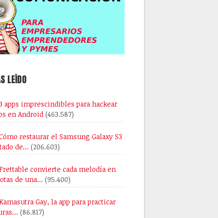
S LEÍDO
3 apps imprescindibles para hackear
os en Android
(463.587)
Cómo restaurar el Samsung Galaxy S3
stado de…
(206.603)
Frettable convierte cada melodía en
notas de una…
(95.400)
Kamasutra Gay, la app para practicar
uras…
(86.817)