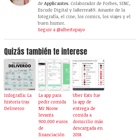
de
Applicantes
. Colaborador de Forbes, SINC,
Escudo Digital y laBerrea89. Amante de la
fotografía, el cine, los comics, los viajes y el
buen humor.
Seguir a @albertopayo
Quizás también te interese
Infografía: La
La app para
Uber Eats fue
historia tras
pedir comida
la app de
Deliveroo
Mr Noow
entrega de
levanta
comida a
900.000 euros
domicilio más
de
descargada en
financiación
2018