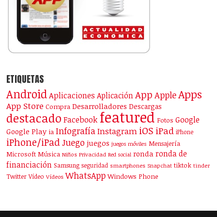
ETIQUETAS
Android
Apps
App
Apple
Aplicaciones
Aplicación
App Store
Desarrolladores
Descargas
Compra
featured
destacado
Facebook
Google
Fotos
iOS
iPad
Infografía
Instagram
Google Play
ia
iPhone
iPhone/iPad
Juego
juegos
Mensajería
juegos móviles
ronda de
ronda
Microsoft
Música
Niños
Privacidad
Red social
financiación
Samsung
tiktok
seguridad
smartphones
Snapchat
tinder
WhatsApp
Windows Phone
Twitter
Vídeo
Vídeos