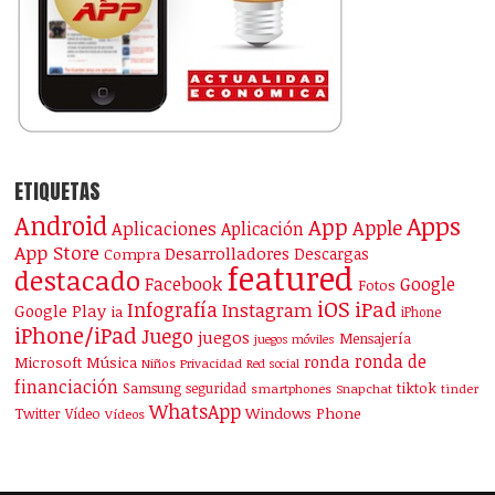
ETIQUETAS
Android
Apps
App
Apple
Aplicaciones
Aplicación
App Store
Desarrolladores
Descargas
Compra
featured
destacado
Facebook
Google
Fotos
iOS
iPad
Infografía
Instagram
Google Play
ia
iPhone
iPhone/iPad
Juego
juegos
Mensajería
juegos móviles
ronda de
ronda
Microsoft
Música
Niños
Privacidad
Red social
financiación
Samsung
tiktok
seguridad
smartphones
Snapchat
tinder
WhatsApp
Windows Phone
Twitter
Vídeo
Vídeos