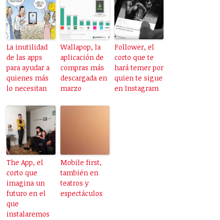
La inutilidad
Wallapop, la
Follower, el
de las apps
aplicación de
corto que te
para ayudar a
compras más
hará temer por
quienes más
descargada en
quien te sigue
lo necesitan
marzo
en Instagram
The App, el
Mobile first,
corto que
también en
imagina un
teatros y
futuro en el
espectáculos
que
instalaremos