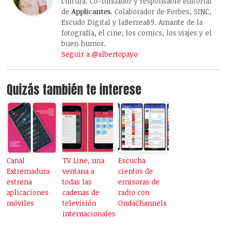
cultura. Co-fundador y responsable editorial
de
Applicantes
. Colaborador de Forbes, SINC,
Escudo Digital y laBerrea89. Amante de la
fotografía, el cine, los comics, los viajes y el
buen humor.
Seguir a @albertopayo
Quizás también te interese
Canal
TV Line, una
Escucha
Extremadura
ventana a
cientos de
estrena
todas las
emisoras de
aplicaciones
cadenas de
radio con
móviles
televisión
OndaChannels
internacionales