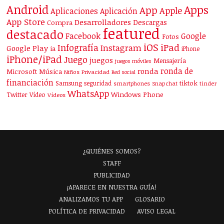
Android
Apps
App
Apple
Aplicaciones
Aplicación
App Store
Desarrolladores
Descargas
Compra
featured
destacado
Facebook
Google
Fotos
iOS
iPad
Infografía
Instagram
Google Play
ia
iPhone
iPhone/iPad
Juego
juegos
Mensajería
juegos móviles
ronda de
ronda
Microsoft
Música
Niños
Privacidad
Red social
financiación
Samsung
tiktok
seguridad
smartphones
Snapchat
tinder
WhatsApp
Windows Phone
Twitter
Vídeo
Vídeos
¿QUIÉNES SOMOS?
STAFF
PUBLICIDAD
¡APARECE EN NUESTRA GUÍA!
ANALIZAMOS TU APP
GLOSARIO
POLÍTICA DE PRIVACIDAD
AVISO LEGAL