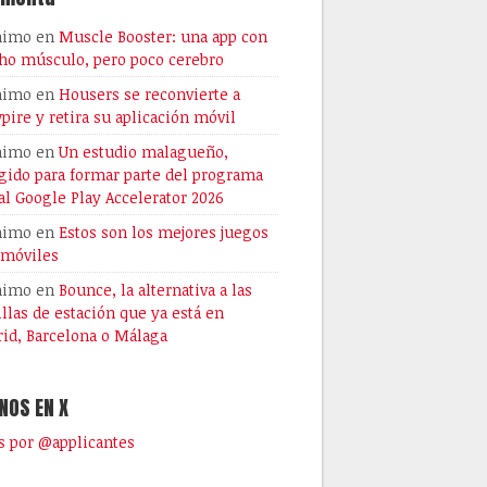
nimo
en
Muscle Booster: una app con
o músculo, pero poco cerebro
nimo
en
Housers se reconvierte a
pire y retira su aplicación móvil
nimo
en
Un estudio malagueño,
gido para formar parte del programa
al Google Play Accelerator 2026
nimo
en
Estos son los mejores juegos
 móviles
nimo
en
Bounce, la alternativa a las
illas de estación que ya está en
id, Barcelona o Málaga
NOS EN X
 por @applicantes