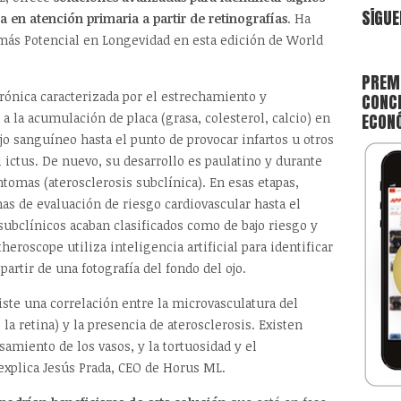
SÍGUE
a en atención primaria a partir de retinografías
. Ha
 más Potencial en Longevidad en esta edición de World
PREMI
ónica caracterizada por el estrechamiento y
CONCE
ECON
a la acumulación de placa (grasa, colesterol, calcio) en
ujo sanguíneo hasta el punto de provocar infartos u otros
 ictus. De nuevo, su desarrollo es paulatino y durante
tomas (aterosclerosis subclínica). En esas etapas,
mas de evaluación de riesgo cardiovascular hasta el
subclínicos acaban clasificados como de bajo riesgo y
heroscope utiliza inteligencia artificial para identificar
rtir de una fotografía del fondo del ojo.
ste una correlación entre la microvasculatura del
la retina) y la presencia de aterosclerosis. Existen
amiento de los vasos, y la tortuosidad y el
 explica Jesús Prada, CEO de Horus ML.