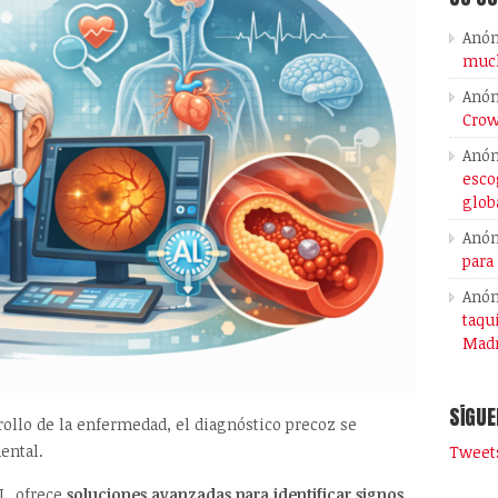
Anó
much
Anó
Crow
Anó
esco
glob
Anó
para
Anó
taqu
Madr
SÍGUE
rollo de la enfermedad, el diagnóstico precoz se
ental.
Tweets
L, ofrece
soluciones avanzadas para identificar signos