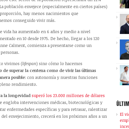
. La población envejece (especialmente en ciertos países)
n proporción, hay menos nacimientos que
 hemos conseguido vivir más.
de vida ha aumentado en 6 años y medio a nivel
mentado en 10 desde 1975. De hecho, llegar a los 120
Jeanne Calment, comienza a presentarse como un
 personas.
to vivimos (
lifespan
) sino cómo lo hacemos
to de superar la centena como de vivir las últimas
anera posible
: con autonomía y nuestras funciones
 pleno rendimiento.
ra la longevidad
superó los 23.000 millones de dólares
ÚLTIM
ue engloba intervenciones médicas, biotecnológicas y
tar enfermedades específicas y para retrasar, ralentizar
El v
co del envejecimiento, crecerá en los próximos años a un
empl
ince