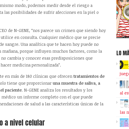
el mismo modo, podemos medir desde el riesgo a
ta las posibilidades de sufrir afecciones en la piel o
 CEO de N-GENE, “nos parece un crimen que siendo hoy
e utilice en consulta. Cualquier médico que se precie
 de sangre. Una analítica que te hacen hoy puede no
an mañana, porque influyen muchos factores, como la
LO MÁ
o no cambia y conocer esas predisposiciones que
hacer medicina personalizada”.
jueg
te en más de 180 clínicas que ofrecen
tratamientos de
 solo tiene que proporcionar
una muestra de saliva, a
del paciente
. N-GENE analiza los resultados y los
al e
nal médico un informe completo con el que puede
endaciones de salud a las características únicas de la
las 
 a nivel celular