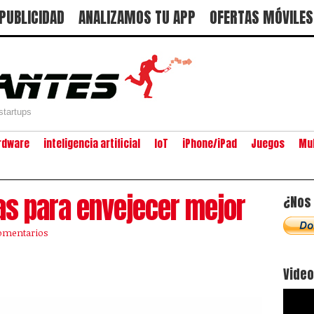
PUBLICIDAD
ANALIZAMOS TU APP
OFERTAS MÓVILES
startups
rdware
inteligencia artificial
IoT
iPhone/iPad
Juegos
Mu
s para envejecer mejor
¿Nos 
omentarios
Vide