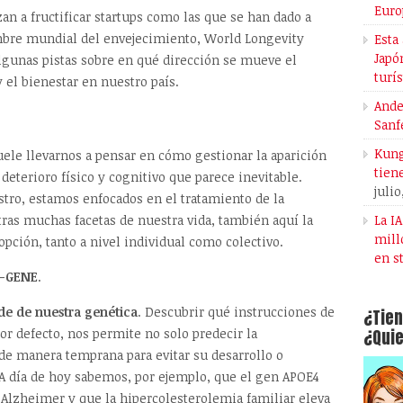
Euro
an a fructificar startups como las que se han dado a
umbre mundial del envejecimiento, World Longevity
Esta
Japó
gunas pistas sobre en qué dirección se mueve el
turí
el bienestar en nuestro país.
Ande
Sanf
Kung
ele llevarnos a pensar en cómo gestionar la aparición
tien
 deterioro físico y cognitivo que parece inevitable.
julio
tro, estamos enfocados en el tratamiento de la
La I
as muchas facetas de nuestra vida, también aquí la
mill
pción, tanto a nivel individual como colectivo.
en s
-GENE
.
e de nuestra genética
. Descubrir qué instrucciones de
¿Tien
¿Quie
r defecto, nos permite no solo predecir la
de manera temprana para evitar su desarrollo o
 A día de hoy sabemos, por ejemplo, que el gen APOE4
r Alzheimer y que la hipercolesterolemia familiar eleva