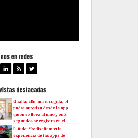
enos en redes
evistas destacadas
Qualla: «En una recogida, el
padre autoriza desde la app
quién se lleva al niño y en 5
segundos se registra en el
ema»
B-Ride: “Rediseñamos la
experiencia de las apps de