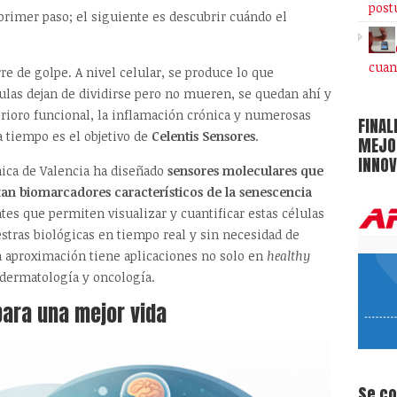
post
 primer paso; el siguiente es descubrir cuándo el
cuan
e de golpe. A nivel celular, se produce lo que
las dejan de dividirse pero no mueren, se quedan ahí y
rioro funcional, la inflamación crónica y numerosas
FINAL
 tiempo es el objetivo de
Celentis Sensores
.
MEJOR
INNOV
nica de Valencia ha diseñado
sensores moleculares que
an biomarcadores característicos de la senescencia
tes que permiten visualizar y cuantificar estas células
tras biológicas en tiempo real y sin necesidad de
ta aproximación tiene aplicaciones no solo en
healthy
 dermatología y oncología.
ara una mejor vida
Se c