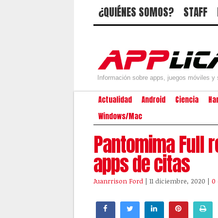
¿QUIÉNES SOMOS?
STAFF
Información sobre apps, juegos móviles y 
Actualidad
Android
Ciencia
Ha
Windows/Mac
Pantomima Full re
apps de citas
Juanrrison Ford
| 11 diciembre, 2020
|
0