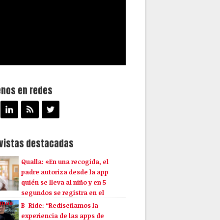
enos en redes
evistas destacadas
Qualla: «En una recogida, el
padre autoriza desde la app
quién se lleva al niño y en 5
segundos se registra en el
ema»
B-Ride: “Rediseñamos la
experiencia de las apps de