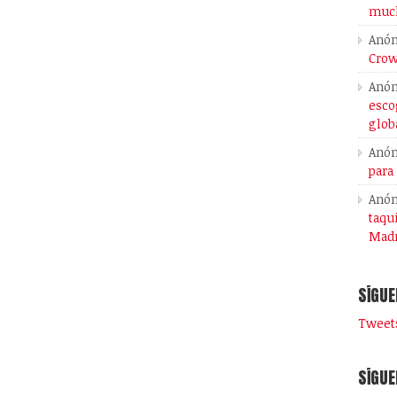
much
Anó
Crow
Anó
esco
glob
Anó
para
Anó
taqu
Madr
SÍGUE
Tweets
SÍGUE