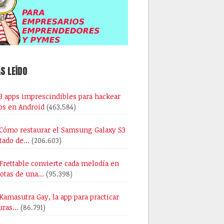
S LEÍDO
3 apps imprescindibles para hackear
os en Android
(463.584)
Cómo restaurar el Samsung Galaxy S3
stado de…
(206.603)
Frettable convierte cada melodía en
notas de una…
(95.398)
Kamasutra Gay, la app para practicar
uras…
(86.791)