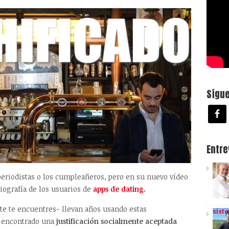
Sígu
Entr
periodistas o los cumpleañeros, pero en su nuevo vídeo
iografía de los usuarios de
apps de dating
.
te te encuentres- llevan años usando estas
sist
n encontrado una
justificación socialmente aceptada