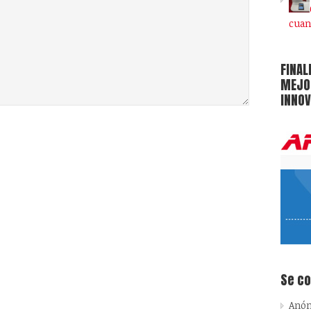
cuan
FINAL
MEJOR
INNOV
Se c
Anó