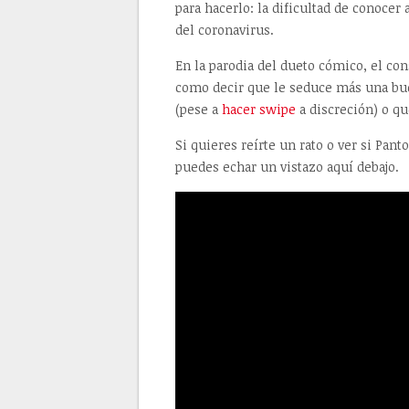
para hacerlo: la dificultad de conocer
del coronavirus.
En la parodia del dueto cómico, el c
como decir que le seduce más una bue
(pese a
hacer swipe
a discreción) o qu
Si quieres reírte un rato o ver si Pan
puedes echar un vistazo aquí debajo.