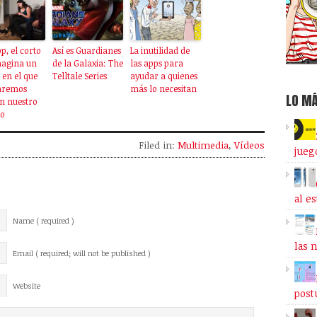
p, el corto
Así es Guardianes
La inutilidad de
magina un
de la Galaxia: The
las apps para
 en el que
Telltale Series
ayudar a quienes
laremos
más lo necesitan
LO MÁ
n nuestro
ro
Filed in:
Multimedia
,
Vídeos
jueg
al e
Name ( required )
las 
Email ( required; will not be published )
Website
post