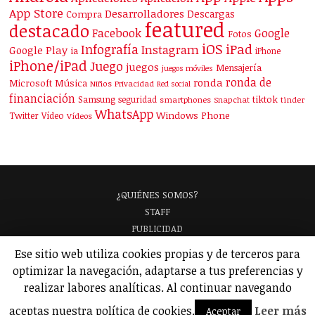
App Store
Desarrolladores
Descargas
Compra
featured
destacado
Facebook
Google
Fotos
iOS
iPad
Infografía
Instagram
Google Play
ia
iPhone
iPhone/iPad
Juego
juegos
Mensajería
juegos móviles
ronda de
ronda
Microsoft
Música
Niños
Privacidad
Red social
financiación
Samsung
tiktok
seguridad
smartphones
Snapchat
tinder
WhatsApp
Windows Phone
Twitter
Vídeo
Vídeos
¿QUIÉNES SOMOS?
STAFF
PUBLICIDAD
¡APARECE EN NUESTRA GUÍA!
Ese sitio web utiliza cookies propias y de terceros para
ANALIZAMOS TU APP
GLOSARIO
optimizar la navegación, adaptarse a tus preferencias y
POLÍTICA DE PRIVACIDAD
AVISO LEGAL
realizar labores analíticas. Al continuar navegando
© 2026 Applicantes – Información sobre apps y juegos para móviles.
aceptas nuestra política de cookies.
Leer más
Aceptar