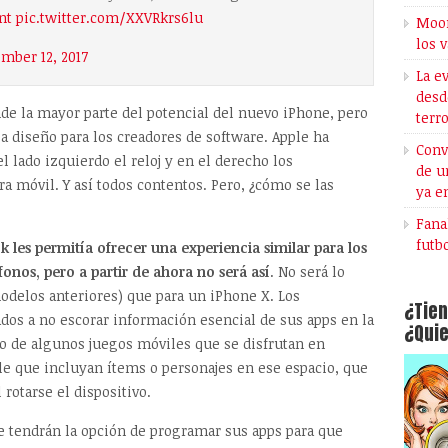
nt
pic.twitter.com/XXVRkrs6lu
Moon
los 
mber 12, 2017
La e
desd
e la mayor parte del potencial del nuevo iPhone, pero
terr
 diseño para los creadores de software. Apple ha
Conv
l lado izquierdo el reloj y en el derecho los
de u
ra móvil. Y así todos contentos. Pero, ¿cómo se las
ya e
Fana
futb
 les permitía ofrecer una experiencia similar para los
fonos, pero a partir de ahora no será así
. No será lo
odelos anteriores) que para un iPhone X. Los
¿Tien
ados a no escorar información esencial de sus apps en la
¿Quie
aso de algunos juegos móviles que se disfrutan en
e que incluyan ítems o personajes en ese espacio, que
 rotarse el dispositivo.
e tendrán la opción de programar sus apps para que