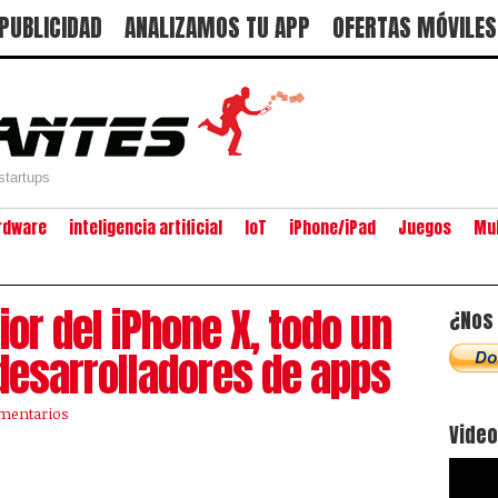
PUBLICIDAD
ANALIZAMOS TU APP
OFERTAS MÓVILES
startups
rdware
inteligencia artificial
IoT
iPhone/iPad
Juegos
Mu
or del iPhone X, todo un
¿Nos 
 desarrolladores de apps
mentarios
Vide