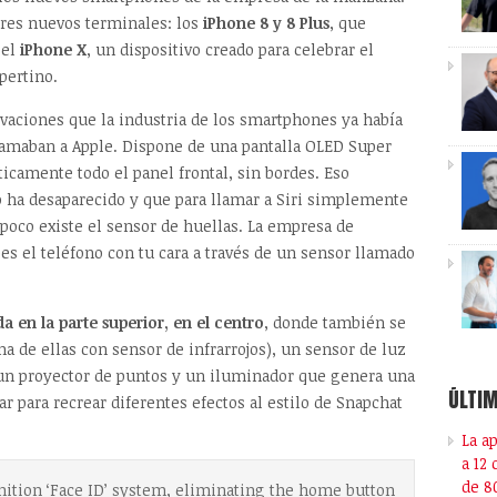
tres nuevos terminales: los
iPhone 8 y 8 Plus
, que
 el
iPhone X
, un dispositivo creado para celebrar el
pertino.
vaciones que la industria de los smartphones ya había
clamaban a Apple. Dispone de una pantalla OLED Super
icamente todo el panel frontal, sin bordes. Eso
io ha desaparecido y que para llamar a Siri simplemente
poco existe el sensor de huellas. La empresa de
s el teléfono con tu cara a través de un sensor llamado
a en la parte superior, en el centro
, donde también se
a de ellas con sensor de infrarrojos), un sensor de luz
un proyector de puntos y un iluminador que genera una
ÚLTIM
r para recrear diferentes efectos al estilo de Snapchat
La a
a 12
de 8
nition ‘Face ID’ system, eliminating the home button