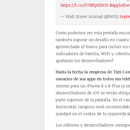
https://t.co/5TNFptE0OS
#AppleEve
— Wall Street Journal (@WSJ)
Septe
Como podemos ver esta pestaña escond
también supone un desafío en cuanto a
aprovechado el hueco para incluir en e
indicadores de batería, WiFi y cobertu
apañarán los desarrolladores?
Hasta la fecha la empresa de Tim Cook
usuarios de sus apps en todos sus telé
mismo para un iPhone 8 o 8 Plus (o m
desarrolladores de iOS se verán oblig
parte superior de la pantalla. En el c
horizontal, tampoco será recomendabl
quedará en el centro de la izquierda al
Los editores y desarrolladores siempr