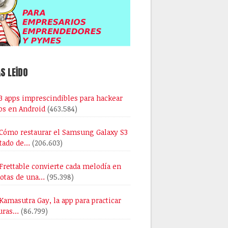
S LEÍDO
3 apps imprescindibles para hackear
os en Android
(463.584)
Cómo restaurar el Samsung Galaxy S3
stado de…
(206.603)
Frettable convierte cada melodía en
notas de una…
(95.398)
Kamasutra Gay, la app para practicar
uras…
(86.799)