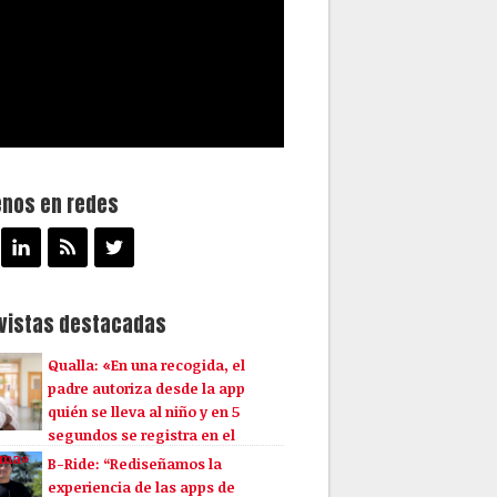
enos en redes
evistas destacadas
Qualla: «En una recogida, el
padre autoriza desde la app
quién se lleva al niño y en 5
segundos se registra en el
ema»
B-Ride: “Rediseñamos la
experiencia de las apps de