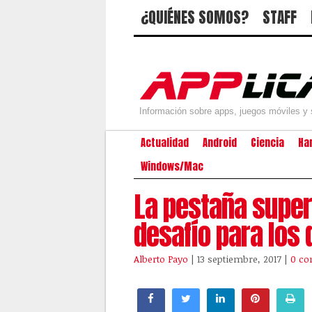
¿QUIÉNES SOMOS?
STAFF
Información sobre apps, juegos móviles y 
Actualidad
Android
Ciencia
Ha
Windows/Mac
La pestaña superi
desafío para los
Alberto Payo
| 13 septiembre, 2017
|
0 co