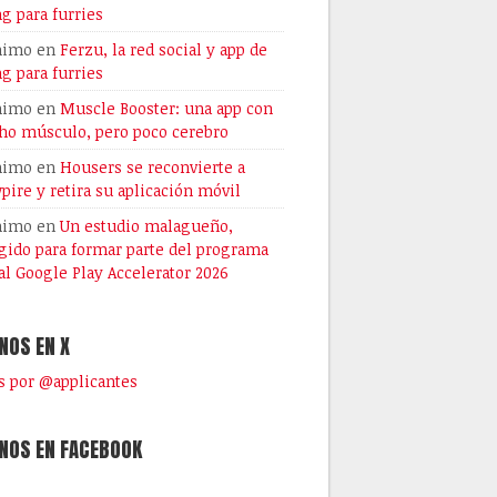
ng para furries
nimo
en
Ferzu, la red social y app de
ng para furries
nimo
en
Muscle Booster: una app con
o músculo, pero poco cerebro
nimo
en
Housers se reconvierte a
pire y retira su aplicación móvil
nimo
en
Un estudio malagueño,
gido para formar parte del programa
al Google Play Accelerator 2026
NOS EN X
 por @applicantes
NOS EN FACEBOOK