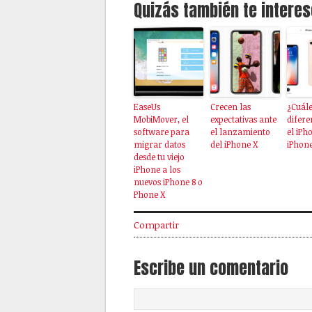
Quizás también te interes
EaseUs
Crecen las
¿Cuále
MobiMover, el
expectativas ante
difere
software para
el lanzamiento
el iPho
migrar datos
del iPhone X
iPhone
desde tu viejo
iPhone a los
nuevos iPhone 8 o
Phone X
Compartir
Escribe un comentario