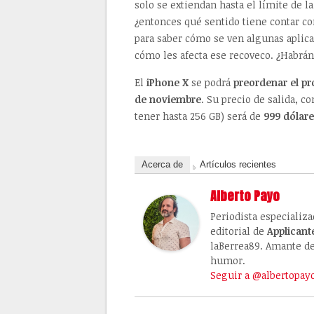
solo se extiendan hasta el límite de la
¿entonces qué sentido tiene contar c
para saber cómo se ven algunas apli
cómo les afecta ese recoveco. ¿Habrán
El
iPhone X
se podrá
preordenar el pró
de noviembre
. Su precio de salida, 
tener hasta 256 GB) será de
999 dólare
Acerca de
Artículos recientes
Alberto Payo
Periodista especializ
editorial de
Applicant
laBerrea89. Amante de 
humor.
Seguir a @albertopay