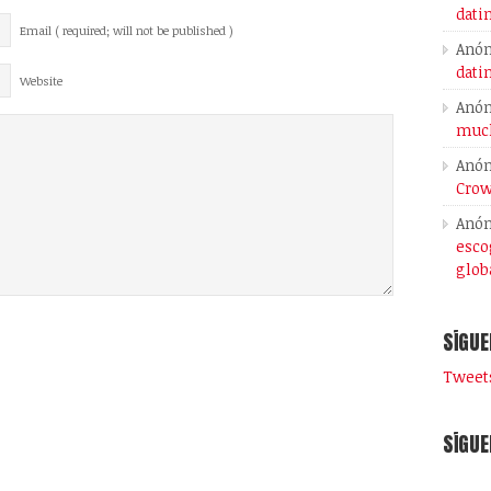
dati
Email ( required; will not be published )
Anó
dati
Website
Anó
much
Anó
Crow
Anó
esco
glob
SÍGUE
Tweets
SÍGUE