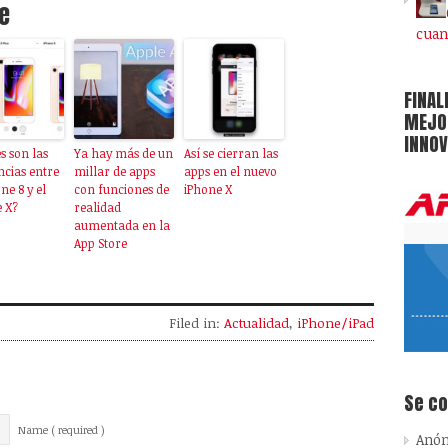
e
cuan
FINAL
MEJOR
INNOV
s son las
Ya hay más de un
Así se cierran las
ncias entre
millar de apps
apps en el nuevo
ne 8 y el
con funciones de
iPhone X
 X?
realidad
aumentada en la
App Store
Filed in:
Actualidad
,
iPhone/iPad
Se c
Name ( required )
Anó